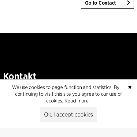
Go to Contact
Kontakt
We use cookies to page function and statistics. By
✖
+45 8730 5300
continuing to visit this site you agree to our use of
cfmoller@cfmoller.com
cookies.
Read more
C.F. Møller Danmark A/S
Ok, I accept cookies
Europaplads 2, 11.
8000 Aarhus C, Danmark