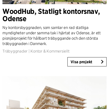
Kontor & Kommersiellt
WoodHub, Statligt kontorsnav,
Höghus
Odense
Industri
Infrastruktur
Ny kontorsbyggnaden, som samlar en rad statliga
Sport/Event
myndigheter under samma tak i hjärtat av Odense, är ett
Bostäder
pionjärprojekt för hållbart träbyggande och den största
Allmännyttiga bostäder
träbyggnaden i Danmark.
Särskilt boende
Träbyggnader
|
Kontor & Kommersiellt
Villor
Visa projekt
Renovering & Transformation
Interiör
Landskap
Klimatanpassning
Planering
Product Design
Kundrådgivning
Workplace Design