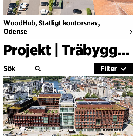
WoodHub, Statligt kontorsnav,
Odense
Projekt | Träbyggnader
Filter
Kategori
Utbildning
Kultur
Hälsa
Forskning
Träbyggnader