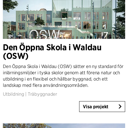
Land
Danmark
Norge
Sverige
Den Öppna Skola i Waldau
United Kingdom
(OSW)
Tyskland
Andra
Den Öppna Skola i Waldau (OSW) sätter en ny standard för
inlärningsmiljöer i tyska skolor genom att förena natur och
utbildning i en flexibel och hållbar byggnad, och ett
landskap med flera användningsområden.
Utbildning
|
Träbyggnader
Visa projekt