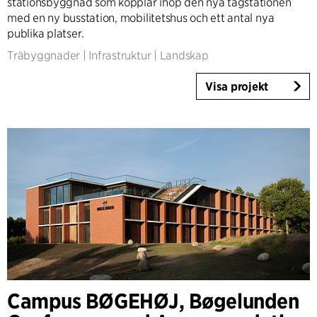
stationsbyggnad som kopplar ihop den nya tågstationen
med en ny busstation, mobilitetshus och ett antal nya
publika platser.
Träbyggnader
|
Infrastruktur
|
Landskap
Visa projekt
Campus BØGEHØJ, Bøgelunden