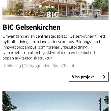
Expertis
Architecture & Interior Design
BIC Gelsenkirchen
Landscape & Urbanism
Healthcare
Omvandling av en central stadsplats i Gelsenkirchen till ett
nytt utbildnings- och innovationscampus, Bildungs- und
Product Design
Innovationscampus, som förenar yrkesutbildning,
Client Consultancy
samarbete och offentlig aktivitet inom en flexibel och
Workplace Design
öppen arkitektonisk struktur.
Utbildning
|
Träbyggnader
|
Sport/Event
År
Visa projekt
2025-2026
2023-2024
2021-2022
2010-2020
2000-2009
1923-1999