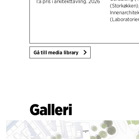
1:a pris i arkitekttävling. 2026
(Storkøkken)
Innenarchite
(Laboratorie
Gå till media library
Galleri