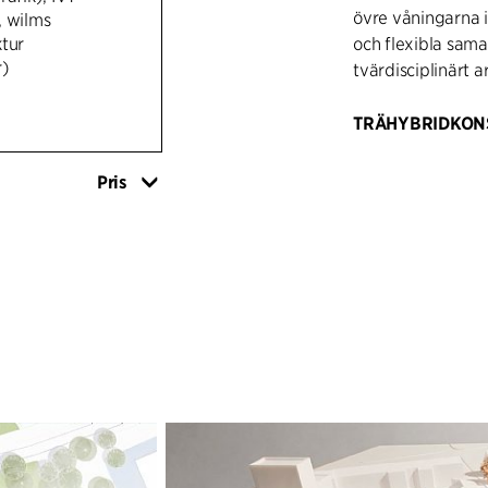
övre våningarna i
, wilms
ktur
och flexibla sama
r)
tvärdisciplinärt a
TRÄHYBRIDKON
Arkitekturen anvä
baseras på träele
Pris
terrasserade vol
övergången mell
tillgängliga utom
ytor stödjer infor
Utemiljöerna int
öar, planterade 
orienteringen, k
för möten och rek
bottenvåningen ö
flexibel användn