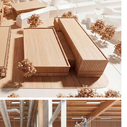
 idrottshall i trähybridkonstruktion kompletterar
h stärker de rumsliga och funktionella
an utbildning, idrott och offentlig användning.
lerar campuset en samtida utbildningsmiljö som
ldning, innovation och urban tillgänglighet.