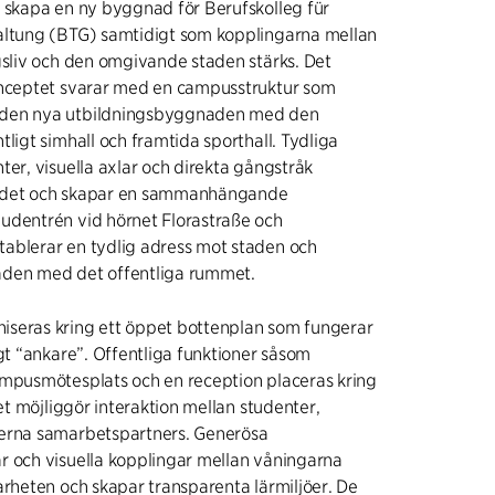
 skapa en ny byggnad för Berufskolleg für
altung (BTG) samtidigt som kopplingarna mellan
gsliv och den omgivande staden stärks. Det
onceptet svarar med en campusstruktur som
den nya utbildningsbyggnaden med den
tligt simhall och framtida sporthall. Tydliga
ter, visuella axlar och direkta gångstråk
ådet och skapar en sammanhängande
udentrén vid hörnet Florastraße och
ablerar en tydlig adress mot staden och
den med det offentliga rummet.
seras kring ett öppet bottenplan som fungerar
igt “ankare”. Offentliga funktioner såsom
ampusmötesplats och en reception placeras kring
ket möjliggör interaktion mellan studenter,
erna samarbetspartners. Generösa
r och visuella kopplingar mellan våningarna
arheten och skapar transparenta lärmiljöer. De