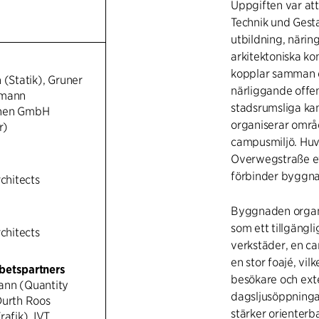
Uppgiften var att
Technik und Gest
utbildning, närin
arkitektoniska k
kopplar samman 
 (Statik), Gruner
närliggande offen
smann
stadsrumsliga kan
anen GmbH
organiserar omr
r)
campusmiljö. Huv
Overwegstraße et
förbinder byggna
rchitects
Byggnaden organi
som ett tillgängl
rchitects
verkstäder, en c
en stor foajé, vil
betspartners
besökare och ext
ann (Quantity
dagsljusöppninga
Durth Roos
stärker orienterb
rafik), IVT