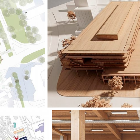
stad stärks. En ny
campusområdet oc
kopplingarna mell
Tillsammans etab
förenar yrkesutbi