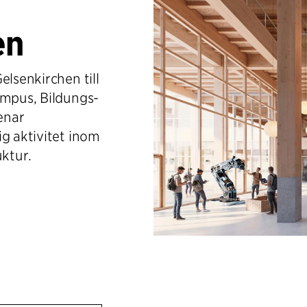
en
elsenkirchen till
ampus, Bildungs-
enar
ig aktivitet inom
uktur.