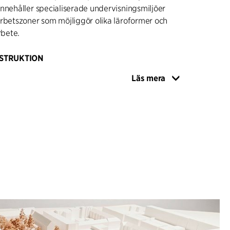
nnehåller specialiserade undervisningsmiljöer
rbetszoner som möjliggör olika läroformer och
rbete.
STRUKTION
nder ett konstruktivt system som till stor del
Läs mera
ment, synliga i både interiör och fasad. De
ymerna trappar byggnaden och förmedlar
an de omgivande stads¬skalorna samtidigt som
husytor skapas. Stora balkonger och planterade
mellt lärande och social interaktion.
egreras som en del av campuskonceptet. Gröna
zoner och öppna gångstråk förbättrar
opplar samman byggnaderna och skapar platser
reation. Verkstäder och campusfunktioner i
ppnar sig mot dessa yttre rum och möjliggör
ing samtidigt som relationen mellan byggnad och