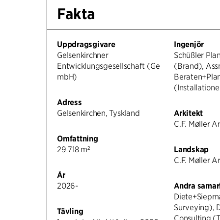
Fakta
Uppdragsgivare
Ingenjör
Gelsenkirchner
Schüßler Plan
Entwicklungsgesellschaft (Ge
(Brand), As
mbH)
Beraten+Pl
(Installatione
Adress
Gelsenkirchen, Tyskland
Arkitekt
C.F. Møller A
Omfattning
29 718 m²
Landskap
C.F. Møller A
År
2026-
Andra samar
Diete+Siepm
Surveying), 
Tävling
Consulting (T