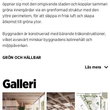
öppnar sig mot den omgivande staden och kopplar samman
gröna innergårdar via en grenformad struktur med den
yttre perimetern, för att släppa in frisk luft och skapa
åtkomst till gröna ytor.
Byggnaden är konstruerad med bärande träkonstruktioner,
vilket avsevärt minskar byggnadens kolinnehåll och
miljöpåverkan.
GRÖN OCH HÅLLBAR
Innergårdarna fungerar som noder inne i byggnaden via
Läs mera
fyra glasklädda atriumutrymmen med öppna trappor som
förbinder bottenvåningen med de övre kontorsvåningarna
Galleri
och en takträdgård. På varje våning skapar ett
loungeområde mötesplatser för raster och utbyte av
kunskap och idéer i respektive kontorssektion. Detta
tillsammans med ett konferenscenter och bibliotek på
bottenvåningen utformat för att även fungera som ett