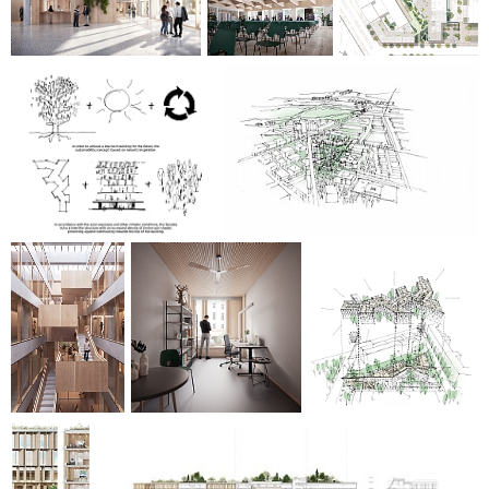
alternativ för ”nya arbetssätt” ger extra flexibilitet i enlighet
med olika användare över tid.
Byggnadens fasad inspireras av den varierande tätheten
hos trädkronor, som en del av en mångfacetterad
hållbarhetsstrategi baserad på enkel teknik, vilket minskar
byggnadens CO2-avtryck och förbättrar komforten för
användarna. Genom att integrera solcellspaneler i fasaden
på en av byggnadens delar kan taket istället användas för
att skapa en generös grön takträdgård som tillsammans
med de gröna innergårdarna understryker ministeriets
miljöambitioner och det positiva bidraget till stadsbilden.