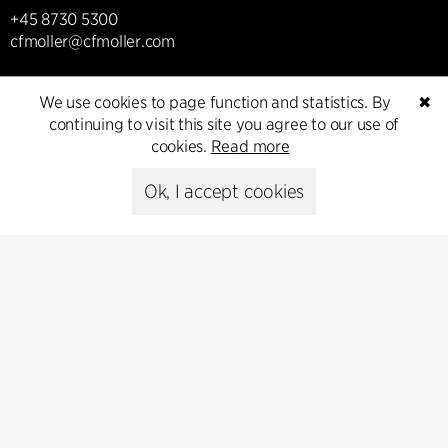
+45 8730 5300
cfmoller@cfmoller.com
C.F. Møller Danmark A/S
We use cookies to page function and statistics. By
✖
Europaplads 2, 11.
continuing to visit this site you agree to our use of
8000 Aarhus C, Danmark
cookies.
Read more
Get in touch
Ok, I accept cookies
Presse
Head of Communications
Peter Sikker Rasmussen
T +45 6193 6857
psr@cfmoller.com
Media library