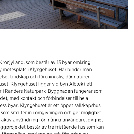
ronjylland, som består av 13 byar omkring
ny mötesplats i Klyngehuset. Här binder man
e, landskap och föreningsliv, där naturen
huset. Klyngehuset ligger vid byn Albæk i ett
r i Randers Naturpark. Byggnaden fungerar som
et, med kontakt och förbindelser till hela
ess byar. Klyngehuset är ett öppet sällskapshus
 som smälter in i omgivningen och ger möjlighet
ch aktiv användning för många användare, dygnet
Byggprojektet består av tre fristående hus som kan