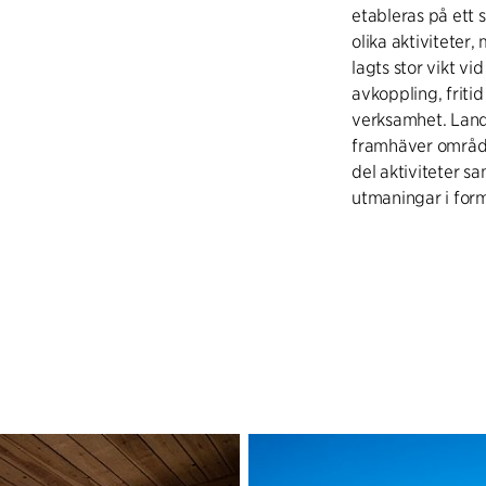
etableras på ett
olika aktiviteter
lagts stor vikt vi
avkoppling, fritid
verksamhet. Lands
framhäver område
del aktiviteter s
utmaningar i form