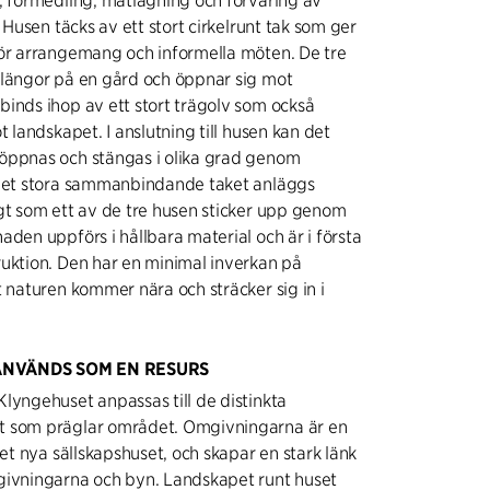
, förmedling, matlagning och förvaring av
. Husen täcks av ett stort cirkelrunt tak som ger
för arrangemang och informella möten. De tre
 längor på en gård och öppnar sig mot
inds ihop av ett stort trägolv som också
t landskapet. I anslutning till husen kan det
öppnas och stängas i olika grad genom
 det stora sammanbindande taket anläggs
gt som ett av de tre husen sticker upp genom
aden uppförs i hållbara material och är i första
uktion. Den har en minimal inverkan på
t naturen kommer nära och sträcker sig in i
ANVÄNDS SOM EN RESURS
lyngehuset anpassas till de distinkta
 som präglar området. Omgivningarna är en
det nya sällskapshuset, och skapar en stark länk
givningarna och byn. Landskapet runt huset