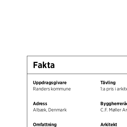
Fakta
Uppdragsgivare
Tävling
Randers kommune
1:a pris i arki
Adress
Byggherrerå
Albæk, Denmark
C.F. Møller A
Omfattning
Arkitekt