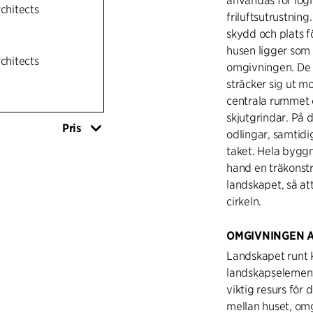
användas för logi
rchitects
friluftsutrustning
skydd och plats 
husen ligger som
rchitects
omgivningen. De b
sträcker sig ut mo
centrala rummet 
skjutgrindar. På
Pris
odlingar, samtidi
taket. Hela byggn
hand en träkonstr
landskapet, så at
cirkeln.
OMGIVNINGEN 
Landskapet runt K
landskapselement
viktig resurs för 
mellan huset, om