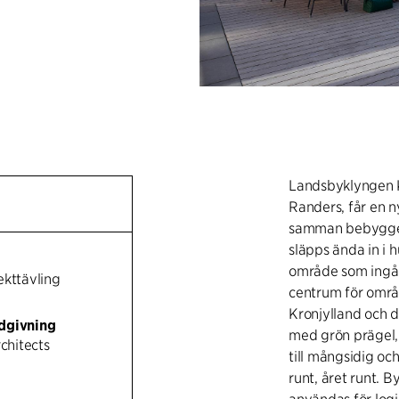
Landsbyklyngen K
Randers, får en 
samman bebyggels
släpps ända in i 
område som ingå
tekttävling
centrum för områd
Kronjylland och d
dgivning
med grön prägel,
rchitects
till mångsidig o
runt, året runt. 