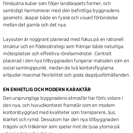
förskjutna kuber som följer landskapets former, och
samtidigt harmonierar med den befintliga byggnadens
geometri, skapar både en fysisk och visuell förbindelse
mellan det gamla och det nya.
Layouten är noggrant planerad med fokus på en rationell
struktur och en flödesstrategi som främjar både naturliga
mötesplatser och effektiva rörelsemönster. Centralt
placerad i den nya tillbyggnaden fungerar matsalen som en
social samlingspunkt, medan de två kontorsflyglarna
erbjuder maximal flexibilitet och goda dagsljusförhållanden.
EN ENHETLIG OCH MODERN KARAKTÄR
Den ursprungliga byggnadens atmosfär har förts vidare i
den nya, och huvudkontoret framstår som en modern
kontorsbyggnad med kvaliteter som transparens, ljus,
klarhet och rymd. Dessutom har den nya tillbyggnaden
trägolv och träkärnor som spelar mot de ljusa ytorna på