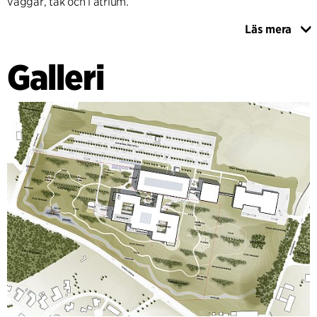
väggar, tak och i atrium.
Läs mera
För att stödja gröna strategier och resursmedvetenhet
används cirkulära lösningar i form av återvunna material
Galleri
som ger interiören ett unikt uttryck. Till exempel har
kasserat trä från golvtillverkningen installerats som trälister
längs atriums kanter. Avlagda arbetskläder som inte längre
kan återanvändas fungerar som akustiska absorbenter, och
engångsfat smälts ner till bordsskivor och hyllor. Träpelare
med mekaniska fogar bidrar till ett lågt koldioxidavtryck
och ger dessutom en varm och taktil karaktär. Denna
designstrategi bidrar till att ge Energinets huvudkontor en
enhetlig och modern karaktär som signalerar öppenhet,
tillgänglighet och innovation i form av nya, varierade och
flexibla arbetsmiljöer som kan stödja organisationens
framtida utveckling.
Byggnaden är planerad att uppnå DGNB Gold-certifiering.