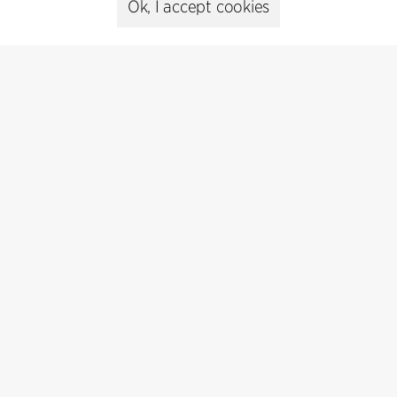
Ok, I accept cookies
Kontakt
+45 8730 5300
cfmoller@cfmoller.com
C.F. Møller Danmark A/S
Europaplads 2, 11.
8000 Aarhus C, Danmark
Get in touch