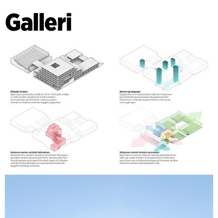
efter skoltid, inklusive konserter i konsertsalen, danslektioner
Galleri
i dansstudior och föreläsningar i biblioteket. På kvällen
kommer skolans aktiviteter att lysa upp hamnen.
Utomhusområdena är utformade med fokus på den lokala
naturen och kustens karaktär. Hamnparken är en ny
mötesplats mellan staden och vattnet där man kan leka,
koppla av och till och med ta ett dopp i havet och använda
bastu. Parken inkluderar även naturliga lösningar för
hantering av regnvatten och tidvatten.
Målet är att bli en energiplusbyggnad, certifierad enligt
BREEAM NOR-standarden "Very Good," som genererar
energi genom solceller på taket och fasaden och använder
material med låg koldioxidpåverkan.