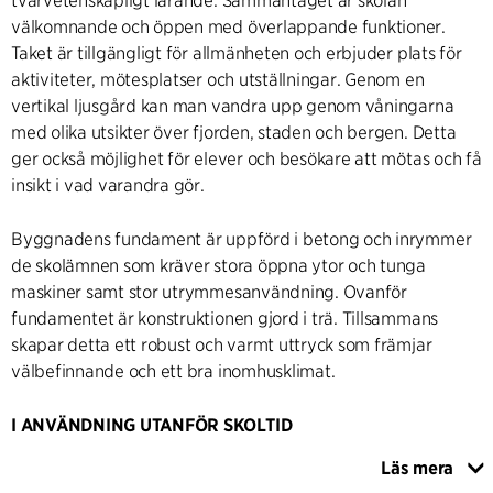
tvärvetenskapligt lärande. Sammantaget är skolan
välkomnande och öppen med överlappande funktioner.
Taket är tillgängligt för allmänheten och erbjuder plats för
aktiviteter, mötesplatser och utställningar. Genom en
vertikal ljusgård kan man vandra upp genom våningarna
med olika utsikter över fjorden, staden och bergen. Detta
ger också möjlighet för elever och besökare att mötas och få
insikt i vad varandra gör.
Byggnadens fundament är uppförd i betong och inrymmer
de skolämnen som kräver stora öppna ytor och tunga
maskiner samt stor utrymmesanvändning. Ovanför
fundamentet är konstruktionen gjord i trä. Tillsammans
skapar detta ett robust och varmt uttryck som främjar
välbefinnande och ett bra inomhusklimat.
I ANVÄNDNING UTANFÖR SKOLTID
Skolan är en mötesplats för hela staden med tillgängliga
Läs mera
terrasser på olika nivåer och faciliteter som kan användas