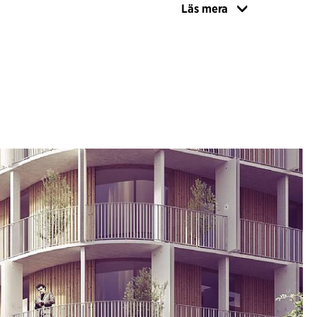
Läs mera
atuplanet ett offentligt soligt kvarterstorg, som
stadsdelens nya mötesplats. I bottenvåningen, ut
eras en restaurang och butiker, medan en
g pryder torgets långsida.
mål att konstruktionen helt eller delvis ska
ä.