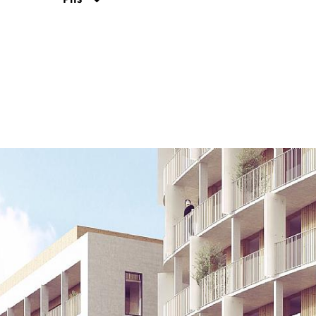
Tornet inramar i g
ska fungera som 
mot torget, etabl
bevuxen grön väg
Projektet har som 
utföras i massivtr