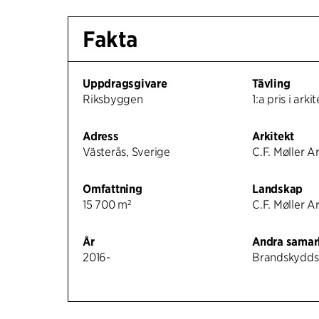
Fakta
Uppdragsgivare
Tävling
Riksbyggen
1:a pris i ark
Adress
Arkitekt
Västerås, Sverige
C.F. Møller A
Omfattning
Landskap
15 700 m²
C.F. Møller A
År
Andra samar
2016-
Brandskyddsl