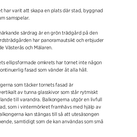
et har varit att skapa en plats där stad, byggnad
um samspelar.
tmärkande särdrag är en grön trädgård på den
årdsträdgården har panoramautsikt och erbjuder
åde Västerås och Mälaren.
ts ellipsformade omkrets har tornet inte någon
ontinuerlig fasad som vänder åt alla håll.
erna som täcker tornets fasad är
tikalt av tunna glasskivor som står rytmiskt
lande till varandra. Balkongerna utgör en livfull
fasad, som i vintermörkret framhävs med hjälp av
lkongerna kan stängas till så att utesäsongen
boende, samtidigt som de kan användas som små