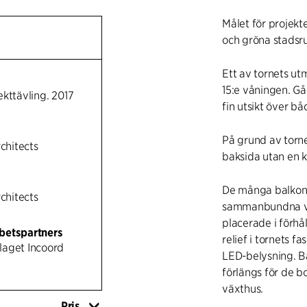
Målet för projekt
och gröna stadsr
Ett av tornets u
15:e våningen. G
itekttävling. 2017
fin utsikt över b
På grund av torne
rchitects
baksida utan en k
De många balkong
rchitects
sammanbundna ver
placerade i förhål
betspartners
relief i tornets 
aget Incoord
LED-belysning. Ba
förlängs för de 
växthus.
Pris