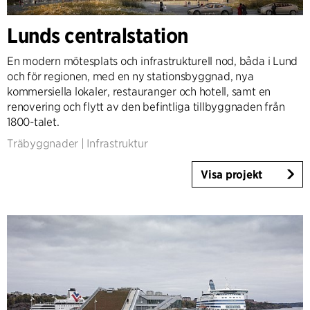
Expertis
Lunds centralstation
Architecture & Interior Design
Landscape & Urbanism
En modern mötesplats och infrastrukturell nod, båda i Lund
och för regionen, med en ny stationsbyggnad, nya
Healthcare
kommersiella lokaler, restauranger och hotell, samt en
Product Design
renovering och flytt av den befintliga tillbyggnaden från
Client Consultancy
1800-talet.
Workplace Design
Träbyggnader
|
Infrastruktur
Visa projekt
År
2025-2026
2023-2024
2021-2022
2010-2020
2000-2009
1923-1999