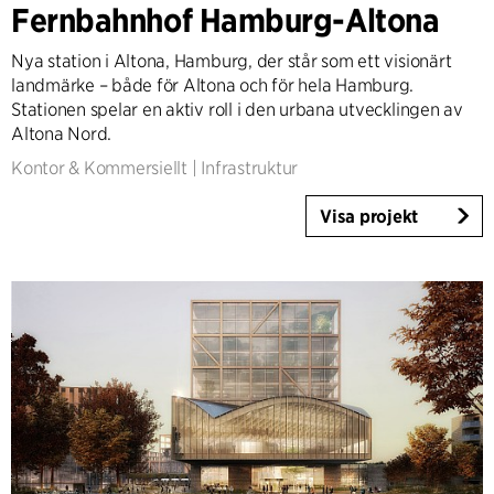
Fernbahnhof Hamburg-Altona
Höghus
Industri
Nya station i Altona, Hamburg, der står som ett visionärt
Infrastruktur
landmärke – både för Altona och för hela Hamburg.
Sport/Event
Stationen spelar en aktiv roll i den urbana utvecklingen av
Altona Nord.
Bostäder
Allmännyttiga bostäder
Kontor & Kommersiellt
|
Infrastruktur
Särskilt boende
Visa projekt
Villor
Renovering & Transformation
Interiör
Landskap
Klimatanpassning
Planering
Product Design
Kundrådgivning
Workplace Design