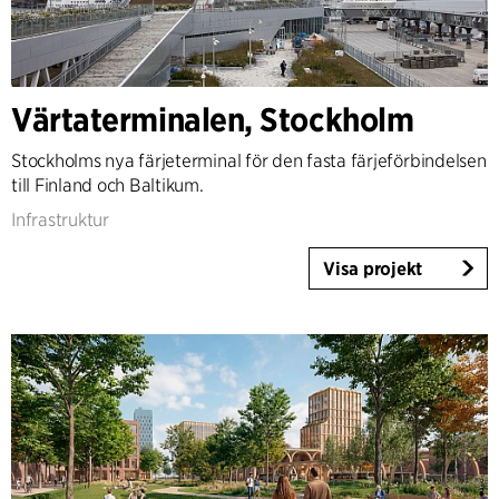
Land
Danmark
Norge
Värtaterminalen, Stockholm
Sverige
United Kingdom
Stockholms nya färjeterminal för den fasta färjeförbindelsen
till Finland och Baltikum.
Tyskland
Andra
Infrastruktur
Visa projekt