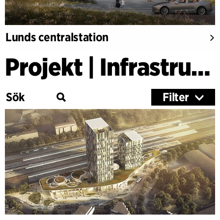
Lunds centralstation
Projekt | Infrastruktur
Filter
Kategori
Utbildning
Kultur
Hälsa
Forskning
Träbyggnader
Kontor & Kommersiellt