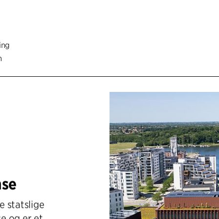
ing
n
nse
 statslige
se og er et