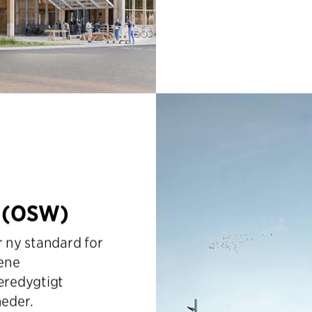
u (OSW)
 ny standard for
rene
bæredygtigt
eder.