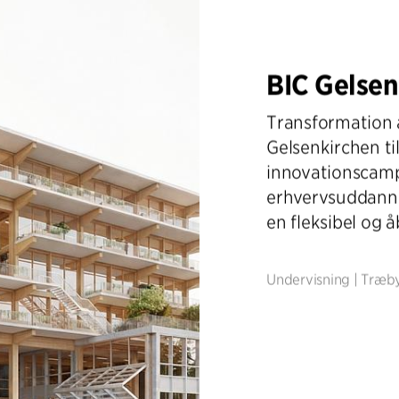
BIC Gelsen
Transformation a
Gelsenkirchen ti
innovationscamp
erhvervsuddannel
en fleksibel og 
Undervisning
|
Træby