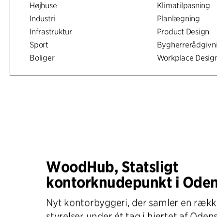
Højhuse
Klimatilpasning
Industri
Planlægning
Infrastruktur
Product Design
Sport
Bygherrerådgivn
Boliger
Workplace Desig
WoodHub, Statsligt
kontorknudepunkt i Ode
Nyt kontorbyggeri, der samler en række
styrelser under ét tag i hjertet af Oden