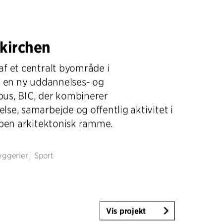
kirchen
f et centralt byområde i
l en ny uddannelses- og
us, BIC, der kombinerer
se, samarbejde og offentlig aktivitet i
åben arkitektonisk ramme.
ggerier
|
Sport
Vis projekt