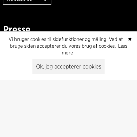
Presse
Vi bruger cookies til sidefunktioner og måling. Ved at
✖
Head of Communications
bruge siden accepterer du vores brug af cookies.
Læs
Peter Sikker Rasmussen
mere
T +45 6193 6857
psr@cfmoller.com
Ok, jeg accepterer cookies
Media library
Abonnér
Abonnér på vores nyhedsbrev og få de seneste
arkitekturnyheder