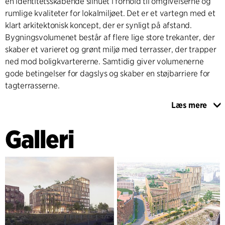
en identitetsskabende silhuet i forhold til omgivelserne og
rumlige kvaliteter for lokalmiljøet. Det er et vartegn med et
klart arkitektonisk koncept, der er synligt på afstand.
Bygningsvolumenet består af flere lige store trekanter, der
skaber et varieret og grønt miljø med terrasser, der trapper
ned mod boligkvartererne. Samtidig giver volumenerne
gode betingelser for dagslys og skaber en støjbarriere for
tagterrasserne.
Læs mere
Bygningen er konstrueret som en hybrid, hvor massivt træ,
bæredygtigt beton og genbrugsmaterialer i facaderne,
Galleri
samt det indvendige finish og landskabsarkitekturen er
blevet prioriteret. Integreret landskabsdesign er en central
del af det arkitektoniske koncept og sikrer en
modstandsdygtig blok, der tjener positivt for økosystemet.
Bygningen er certificeret i henhold til Breeam Excellent,
Well Platinum, NollCO2 og Climate Smart Construction Site
Gold (Wästbyggs egen certificering). Projektet indgår også
i Hyllie Miljøprogram og Climate Smart Hyllie, ligesom det er