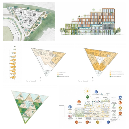
en del af C.F. Møller Architects' medlemskab af LFM30.