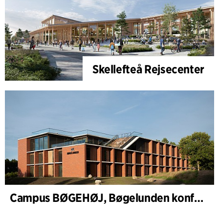
Skellefteå Rejsecenter
Campus BØGEHØJ, Bøgelunden konference- og værelsesfløj