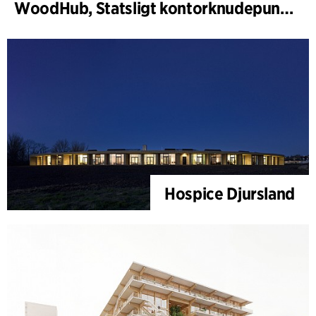
WoodHub, Statsligt kontorknudepunkt i Odense
Hospice Djursland