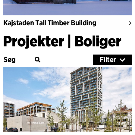
Kajstaden Tall Timber Building
Projekter | Boliger
Filter
Kategori
Undervisning
Kultur
Sundhed
Forskning
Træbyggerier
Kontor & Erhverv