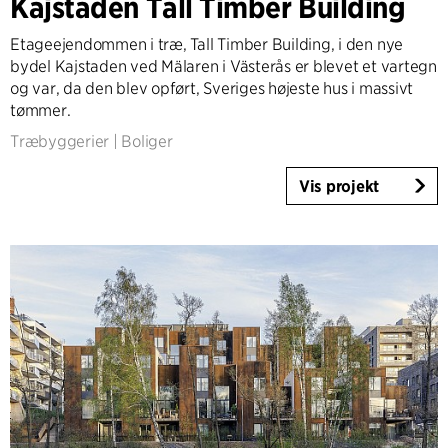
Kajstaden Tall Timber Building
Ekspertise
Etageejendommen i træ, Tall Timber Building, i den nye
Architecture & Interior Design
bydel Kajstaden ved Mälaren i Västerås er blevet et vartegn
Landscape & Urbanism
og var, da den blev opført, Sveriges højeste hus i massivt
tømmer.
Healthcare
Product Design
Træbyggerier
|
Boliger
Client Consultancy
Vis projekt
Workplace Design
År
2025-2026
2023-2024
2021-2022
2010-2020
2000-2009
1923-1999