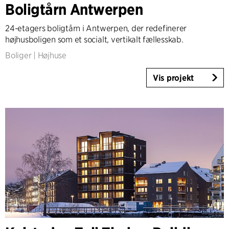
Boligtårn Antwerpen
Højhuse
Industri
24-etagers boligtårn i Antwerpen, der redefinerer
Infrastruktur
højhusboligen som et socialt, vertikalt fællesskab.
Sport
Boliger
|
Højhuse
Boliger
Almene boliger
Vis projekt
Plejeboliger
Villaer
Renovering & Transformation
Indretning
Landskab
Klimatilpasning
Planlægning
Product Design
Bygherrerådgivning
Workplace Design