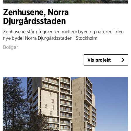
Land
Zenhusene, Norra
Danmark
Djurgårdsstaden
Norge
Zenhusene står på grænsen mellem byen og naturen i den
Sverige
nye bydel Norra Djurgårdsstaden i Stockholm.
United Kingdom
Boliger
Tyskland
Andre
Vis projekt