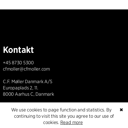
Kontakt
+45 8730 5300
cfmoller@cfmoller.com
C.F. Møller Danmark A/S
Europaplads 2, 11.
8000 Aarhus C, Danmark
Get in touch
We use cookies to page function and statistics. By
✖
continuing to visit this site you agree to our use of
cookies.
Read more