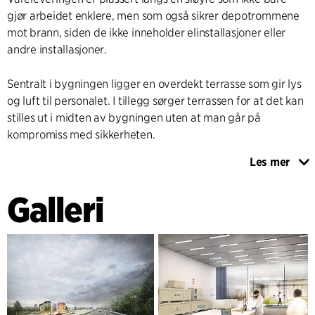
gjør arbeidet enklere, men som også sikrer depotrommene
mot brann, siden de ikke inneholder elinstallasjoner eller
andre installasjoner.
Sentralt i bygningen ligger en overdekt terrasse som gir lys
og luft til personalet. I tillegg sørger terrassen for at det kan
stilles ut i midten av bygningen uten at man går på
kompromiss med sikkerheten.
Les mer
Fasaden er støpt i hvit polymer som gir assosiasjoner til
gavepapir. Fasadens struktur gir flotte skyggeeffekter og
Galleri
refleksjoner som forandrer seg etter årstid og tid på dagen.
Bygningen er utformet slik at den enkelt kan utvides
samtidig som man beholder bygningens fremtoning.