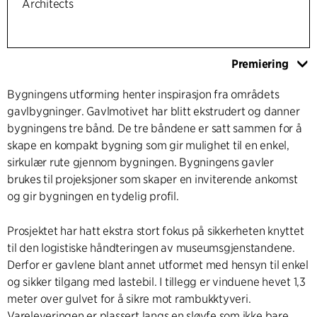
Architects
Premiering
Bygningens utforming henter inspirasjon fra områdets
gavlbygninger. Gavlmotivet har blitt ekstrudert og danner
bygningens tre bånd. De tre båndene er satt sammen for å
skape en kompakt bygning som gir mulighet til en enkel,
sirkulær rute gjennom bygningen. Bygningens gavler
brukes til projeksjoner som skaper en inviterende ankomst
og gir bygningen en tydelig profil.
Prosjektet har hatt ekstra stort fokus på sikkerheten knyttet
til den logistiske håndteringen av museumsgjenstandene.
Derfor er gavlene blant annet utformet med hensyn til enkel
og sikker tilgang med lastebil. I tillegg er vinduene hevet 1,3
meter over gulvet for å sikre mot rambukktyveri.
Vareleveringen er plassert langs en sløyfe som ikke bare