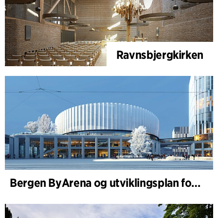
Ravnsbjergkirken
Bergen ByArena og utviklingsplan for Nygårdstangen