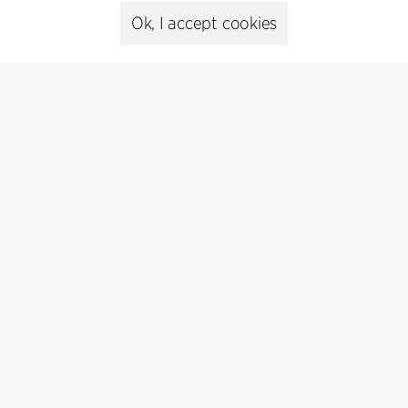
Presse
Ok, I accept cookies
Head of Communications
Peter Sikker Rasmussen
T +45 6193 6857
psr@cfmoller.com
Media library
Subscribe
Subscribe to our newsletter and get
the latest architecture news.
Subscribe