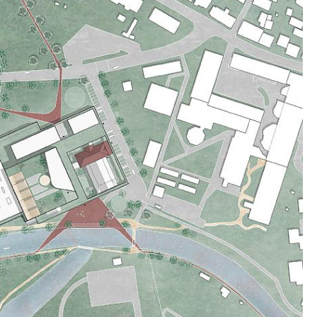
r for kunst.
formet med et sterkt fokus på å skape sosiale
ruk og optimalisering av energi i eksisterende
 av lavkarbonmaterialer. Paviljongen støtter
rekraftig utvikling, og forventningen er å oppnå
ifisering. Bygningen ble klimasikret i tråd med
ålene som er fastsatt av Norddjurs kommune.