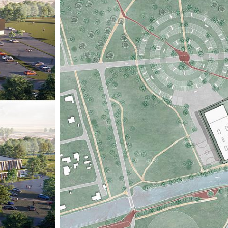
å vise ulike forme
Prosjektet ble ut
fellesskap, gjenb
bygninger og valg
FNs 17 mål for bæ
en DGNB Gold-sert
de overordnede m