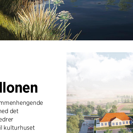
llonen
 sammenhengende
med det
edrer
l kulturhuset