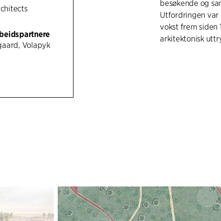
besøkende og sam
rchitects
Utfordringen var 
vokst frem siden 
beidspartnere
arkitektonisk uttr
gaard, Volapyk
Den arkitektonisk
den historiske fo
eldste og mest ve
et nytt samlende 
plattform for unik
det etablert et s
FORBUNDET ME
Den nye paviljon
omgivelsene. Tilf
musikalske talen
landskapet, har bi
forbipasserende t
Et nytt utstilling