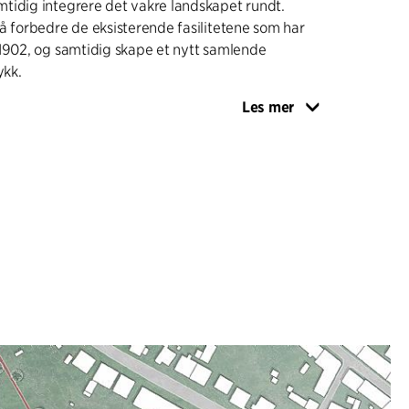
tidig integrere det vakre landskapet rundt.
å forbedre de eksisterende fasilitetene som har
1902, og samtidig skape et nytt samlende
ykk.
Les mer
e løsningen besto av tre deler. For det første ble
rtellingen bevart og eksponert for å vise frem de
rdifulle bygningene. For det andre ble det skapt
taklandskap for å gi arkitektonisk ro og en
 utsikt og kulturelle arrangementer. Til slutt ble
tyrket forhold mellom bygningen og landskapet.
D LANDSKAPET
gen fremstår som åpen og inviterende mot
øyelsen av en ny kafé med en scene for
ter som vender ut mot Grenaa-elven og
dratt vesentlig til dette. Kafeen lokker
il å bli værende og forlenge kulturopplevelsen.
slokale for kunst har også utvidet mulighetene for