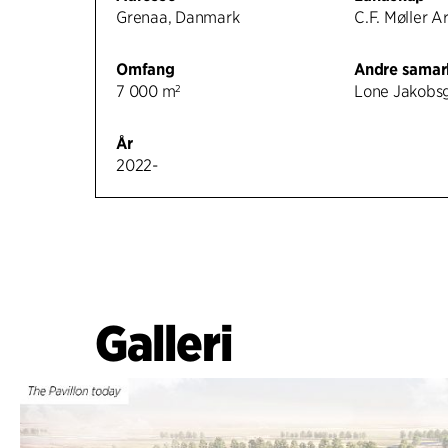
Grenaa, Danmark
C.F. Møller A
Omfang
Andre samar
7 000 m²
Lone Jakobs
År
2022-
Galleri