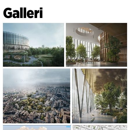
over det runde torget og skaper symmetri i arkitekturen i
Galleri
tråd med symmetrien i Brussels klassiske byplan. På
østsiden skråner tårnet ned med terrasser og frodige
takhager mot møtet med den organiske Parc Leopold. De
nedre etasjene gjør at tårnet ikke fremstår like massivt og
legger til rette for mer interaksjon med byens innbyggere.
EU-parlamentet har som mål å bli vanneffektivt,
energipositivt og CO2-negativt. Fasadene skal ha solceller,
slik at bygningen kan produsere energi. Designen gjør
bygningen til en katalysator for det sosiale samfunnet i EU-
området og resten av Brussel. Kombinert med sirkulære
løsninger, moderne energiinstallasjoner og bærekraftige
byggemetoder gjør dette EU-parlamentet til et globalt
forbilde for bærekraft.