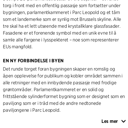
torg i front med en offentlig passasje som fortsetter under
bygningen, parlamentkammeret i Parc Leopold og et tårn
som et landemerke som er synlig mot Brussels skyline. Alle
tre skal ha et lett utseende med krystallklare glassfasader.
Fasadene er et forenende symbol med en unik evne til å
samle alle fargene i lysspekteret – noe som representerer
EUs mangfold.
EN NY FORBINDELSE I BYEN
Det runde torget foran bygningen skaper en romslig og
åpen opplevelse for publikum og kobler området sammen i
alle retninger med en innbydende passasje med frodige
grøntområder. Parlamentkammeret er en solid og
frittstående sylinderformet bygning som er designet som en
paviljong som er i tråd med de andre nedtonede
paviljongene i Parc Leopold.
Les mer
Tårnet er plassert mot EU-parlamentet i front, hever seg