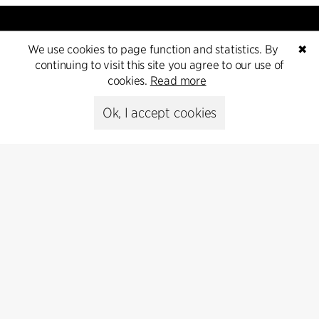
We use cookies to page function and statistics. By
✖
continuing to visit this site you agree to our use of
cookies.
Read more
Kontakt
Ok, I accept cookies
+45 8730 5300
cfmoller@cfmoller.com
C.F. Møller Danmark A/S
Europaplads 2, 11.
8000 Aarhus C, Danmark
Get in touch