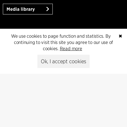
Media library
Subscribe
We use cookies to page function and statistics. By
✖
continuing to visit this site you agree to our use of
cookies.
Read more
Subscribe to our newsletter and get
the latest architecture news.
Ok, I accept cookies
Subscribe