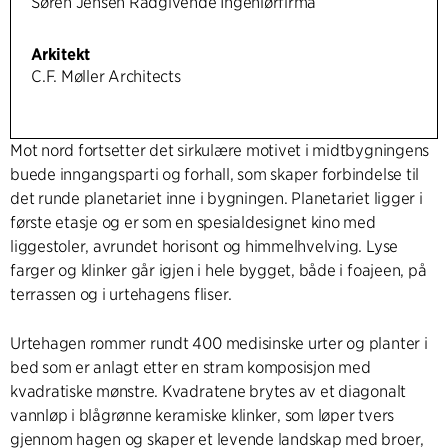
Søren Jensen Rådgivende Ingeniørfirma
Arkitekt
C.F. Møller Architects
Mot nord fortsetter det sirkulære motivet i midtbygningens
buede inngangsparti og forhall, som skaper forbindelse til
det runde planetariet inne i bygningen. Planetariet ligger i
første etasje og er som en spesialdesignet kino med
liggestoler, avrundet horisont og himmelhvelving. Lyse
farger og klinker går igjen i hele bygget, både i foajeen, på
terrassen og i urtehagens fliser.
Urtehagen rommer rundt 400 medisinske urter og planter i
bed som er anlagt etter en stram komposisjon med
kvadratiske mønstre. Kvadratene brytes av et diagonalt
vannløp i blågrønne keramiske klinker, som løper tvers
gjennom hagen og skaper et levende landskap med broer,