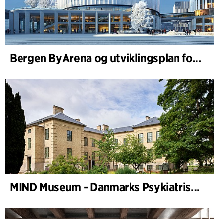
Bergen ByArena og utviklingsplan for Nygårdstangen
MIND Museum - Danmarks Psykiatriske Museum