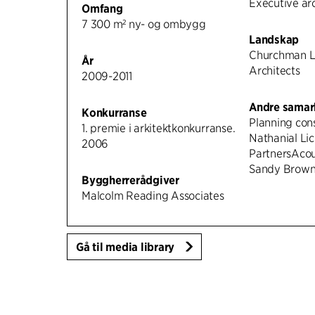
Executive arc
Omfang
7 300 m² ny- og ombygg
Landskap
Churchman 
År
Architects
2009-2011
Andre samar
Konkurranse
Planning cons
1. premie i arkitektkonkurranse.
Nathanial Lic
2006
PartnersAcous
Sandy Brown
Byggherrerådgiver
Malcolm Reading Associates
Gå til media library