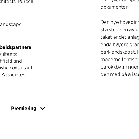
hitects: Purcell
dokumenter.
Den nye hovedinn
Landscape
størstedelen av 
taket er det anlag
enda høyere grad
beidspartnere
parklandskapet. K
ultants:
moderne formsprå
hfield and
barokkbygningene
tic consultant:
den med på å isc
 Associates
Premiering