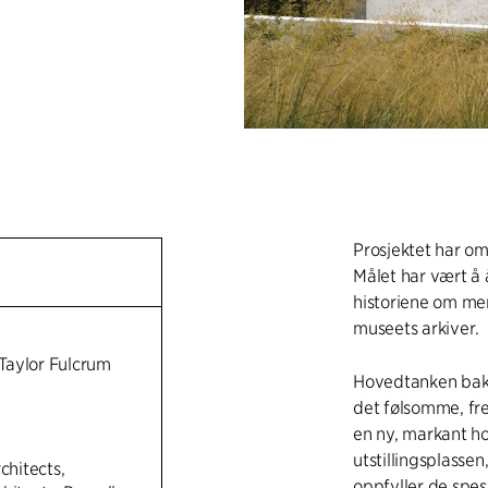
Prosjektet har om
Målet har vært å 
historiene om men
museets arkiver.
Taylor Fulcrum
Hovedtanken bak 
det følsomme, fr
en ny, markant h
utstillingsplassen
chitects,
oppfyller de spes