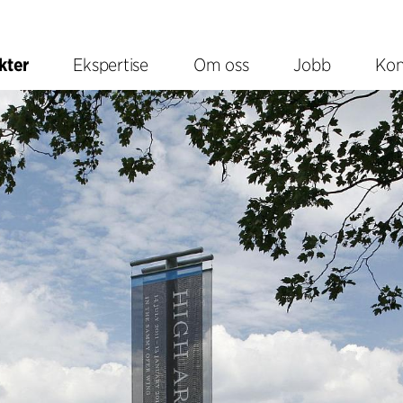
kter
Ekspertise
Om oss
Jobb
Kon