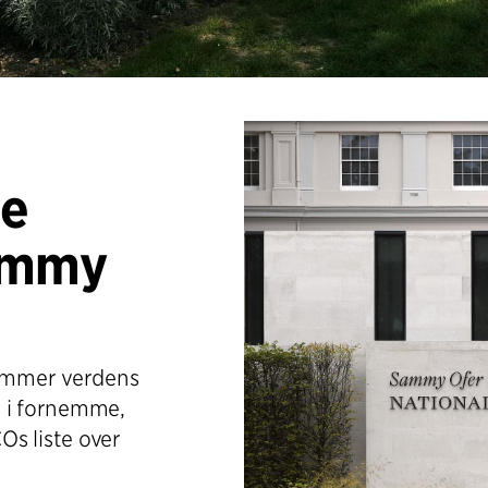
me
ammy
ommer verdens
s i fornemme,
s liste over