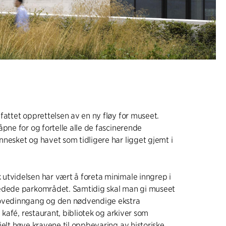
fattet opprettelsen av en ny fløy for museet.
åpne for og fortelle alle de fascinerende
nesket og havet som tidligere har ligget gjemt i
utvidelsen har vært å foreta minimale inngrep i
edede parkområdet. Samtidig skal man gi museet
ovedinngang og den nødvendige ekstra
, kafé, restaurant, bibliotek og arkiver som
ielt høye kravene til oppbevaring av historiske