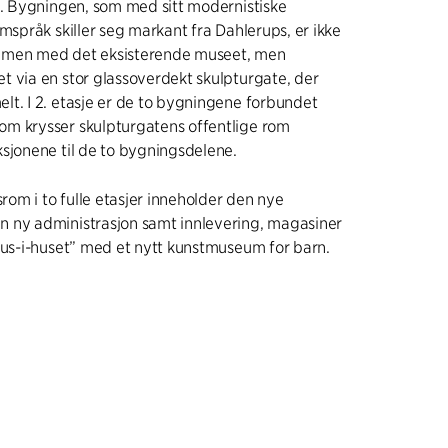
r. Bygningen, som med sitt modernistiske
rmspråk skiller seg markant fra Dahlerups, er ikke
mmen med det eksisterende museet, men
 via en stor glassoverdekt skulpturgate, der
t. I 2. etasje er de to bygningene forbundet
m krysser skulpturgatens offentlige rom
sjonene til de to bygningsdelene.
srom i to fulle etasjer inneholder den nye
 ny administrasjon samt innlevering, magasiner
hus-i-huset” med et nytt kunstmuseum for barn.