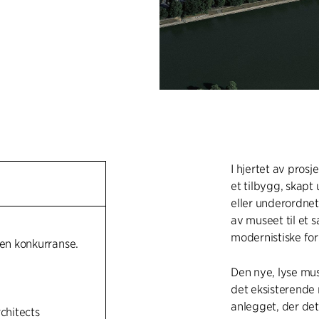
I hjertet av pros
et tilbygg, skapt
eller underordne
av museet til et
modernistiske fo
pen konkurranse.
Den nye, lyse mu
det eksisterende
anlegget, der det
rchitects