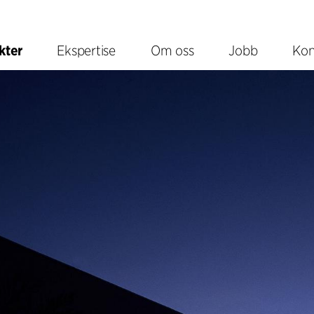
kter
Ekspertise
Om oss
Jobb
Kon