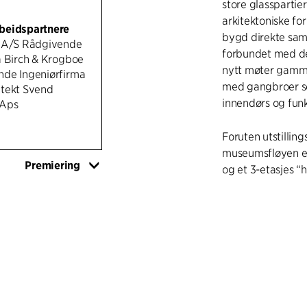
store glasspartie
arkitektoniske fo
beidspartnere
bygd direkte sa
g A/S Rådgivende
forbundet med det
oe
nytt møter gammel
de Ingeniørfirma
med gangbroer so
tekt Svend
innendørs og funk
 Aps
Foruten utstilling
museumsfløyen en
Premiering
og et 3-etasjes “