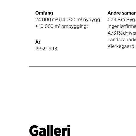
Omfang
Andre samar
24 000 m² (14 000 m² nybygg
Carl Bro By
+ 10 000 m² ombygging)
Ingeniørfirma Birch & Krogb
A/S Rådgiven
Landskabarki
År
Kierkegaard
1992-1998
Galleri