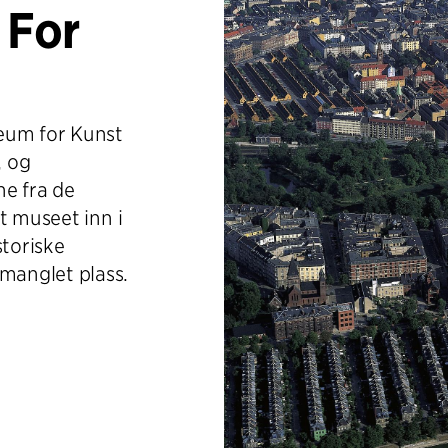
 For
eum for Kunst
, og
ne fra de
t museet inn i
toriske
manglet plass.