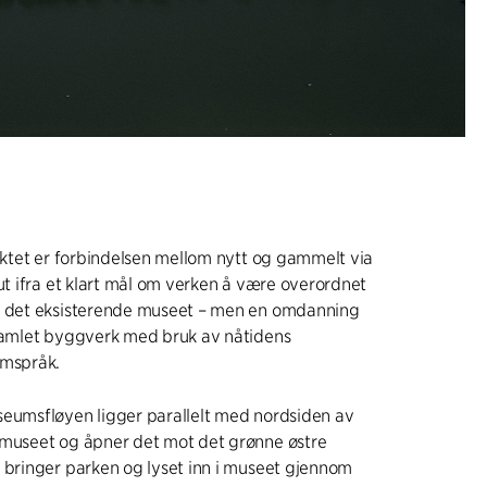
jektet er forbindelsen mellom nytt og gammelt via
 ut ifra et klart mål om verken å være overordnet
t det eksisterende museet – men en omdanning
 samlet byggverk med bruk av nåtidens
rmspråk.
seumsfløyen ligger parallelt med nordsiden av
 museet og åpner det mot det grønne østre
 bringer parken og lyset inn i museet gjennom