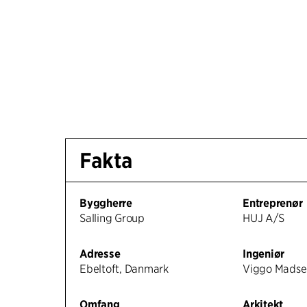
Fakta
Byggherre
Entreprenør
Salling Group
HUJ A/S
Adresse
Ingeniør
Ebeltoft, Danmark
Viggo Madse
Omfang
Arkitekt