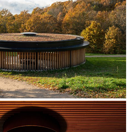
 kombinerer funksjonalitet med estetikk i en
t tidløst utemiljø.