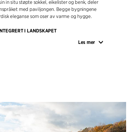
n in situ støpte sokkel, eikelister og benk, deler
rmspråket med paviljongen. Begge bygningene
ordisk eleganse som oser av varme og hygge.
INTEGRERT I LANDSKAPET
n og bålplassen utfolder det seg et
Les mer
t med et stisystem som forbinder de to
ytter dem til den opprinnelige hovedbygningen
 integrerte tilnærmingen skaper en harmonisk
nom hele prosjektet på Bøgehøj Kursuscenter.
rer som en koselig lounge midt i det grønne og
ndt arrangementer, kurs og møter. Interiøret er
disk atmosfære med in situ støpte betonggulv og
aktile eikelister. Peis og C.F. Møller Architects'
llfører rommet og inviterer gjestene inn i en
e.
stedet er et strukturelt tilskudd til Salling Group