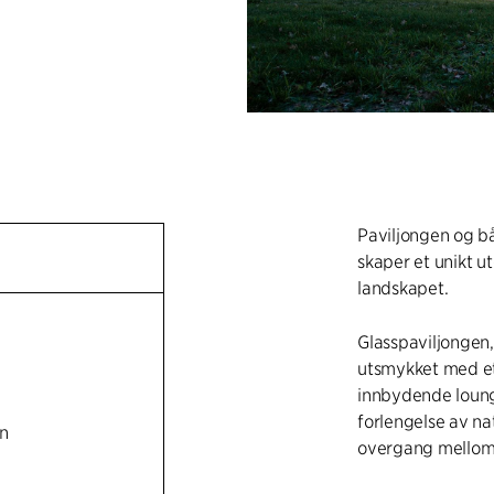
Paviljongen og bå
skaper et unikt u
landskapet.
Glasspaviljongen,
utsmykket med et
innbydende loung
forlengelse av na
n
overgang mellom 