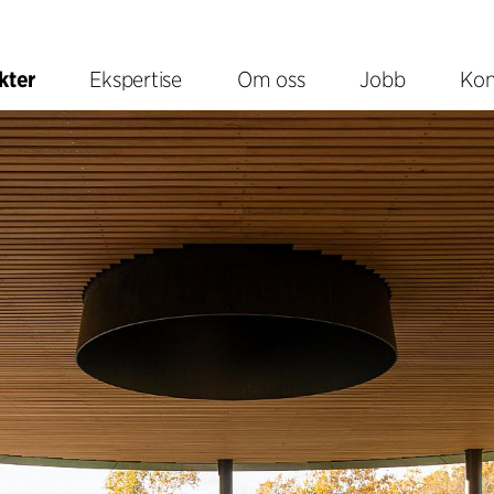
kter
Ekspertise
Om oss
Jobb
Kon