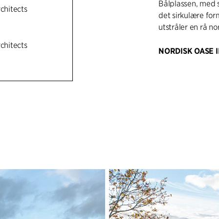
Bålplassen, med si
rchitects
det sirkulære fo
utstråler en rå n
rchitects
NORDISK OASE 
Mellom paviljonge
landskapsprosjek
elementene og kn
på stedet. Denne
sammenheng gjen
Paviljongen funge
danner rammen ru
preget av en nor
vegger kledd med t
Yoyo-armaturer fu
varm, nordisk oas
Paviljongen og bål