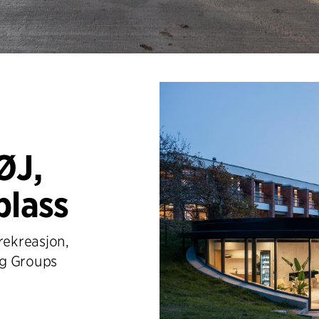
ØJ,
plass
rekreasjon,
ing Groups