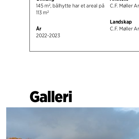
145 m², bålhytte har et areal på
C.F. Møller A
113 m²
Landskap
År
C.F. Møller A
2022-2023
Galleri