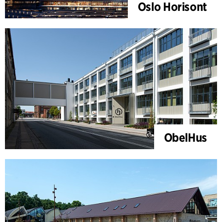
Oslo Horisont
ObelHus