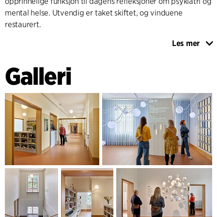
opprinnelige funksjon til dagens refleksjoner om psykiatri og
mental helse. Utvendig er taket skiftet, og vinduene
restaurert.
Les mer
Materialvalget understøtter det enkle og robuste uttrykket:
mørk linoleum som assosierer til de historiske fernisserte
Galleri
tregulvene, samt nye portaler (åpninger i vegger), trapper
og inventar i oljet eik som tilfører varme og taktilitet.
Utearealene er supplert med en ny skulpturhage som
utvider museumsopplevelsen til bakgården, inviterer
besøkende til opphold og forlenger museumsopplevelsen.
Slik er det skapt et museum som aktiverer den historiske
bygningen og samtidig peker fremover mot fremtidige
utvidelser, inkludert MINDwalk i de underjordiske tunnelene.
Museet styrker både kulturarven og bylivet i Middelfart, og
gir publikum en helhetlig arkitektonisk og menneskelig
opplevelse.