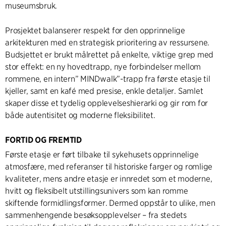
museumsbruk.
Prosjektet balanserer respekt for den opprinnelige
arkitekturen med en strategisk prioritering av ressursene.
Budsjettet er brukt målrettet på enkelte, viktige grep med
stor effekt: en ny hovedtrapp, nye forbindelser mellom
rommene, en intern” MINDwalk”-trapp fra første etasje til
kjeller, samt en kafé med presise, enkle detaljer. Samlet
skaper disse et tydelig opplevelseshierarki og gir rom for
både autentisitet og moderne fleksibilitet.
FORTID OG FREMTID
Første etasje er ført tilbake til sykehusets opprinnelige
atmosfære, med referanser til historiske farger og romlige
kvaliteter, mens andre etasje er innredet som et moderne,
hvitt og fleksibelt utstillingsunivers som kan romme
skiftende formidlingsformer. Dermed oppstår to ulike, men
sammenhengende besøksopplevelser – fra stedets