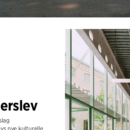
erslev
slag
vs nye kulturelle