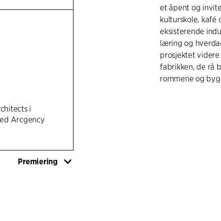
et åpent og invit
kulturskole, kafé
eksisterende indu
læring og hverdag
prosjektet videre
fabrikken, de rå 
rommene og bygni
Prosjektets sentra
chitects i
hjerte som skape
ed Arcgency
uformelle møter. 
bringer dagslys i
forbindelser mell
Premiering
som ankomstrom 
mellom museum, t
BEVAR, GJENBR
Transformasjonen 