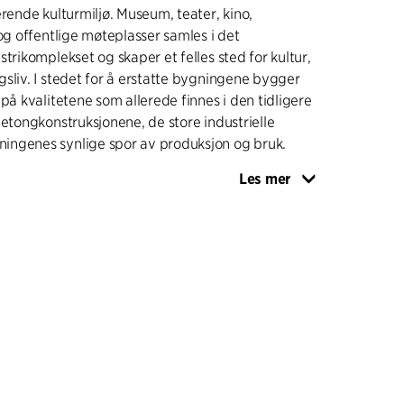
erende kulturmiljø. Museum, teater, kino,
 og offentlige møteplasser samles i det
strikomplekset og skaper et felles sted for kultur,
sliv. I stedet for å erstatte bygningene bygger
 på kvalitetene som allerede finnes i den tidligere
betongkonstruksjonene, de store industrielle
ngenes synlige spor av produksjon og bruk.
Les mer
le grep er det nye indre Torvet, et felles offentlig
r rom for hverdagsliv, arrangementer og
Store åpninger i de eksisterende etasjeskillene
nn i kompleksets sentrale rom og skaper visuelle
om etasjer og aktiviteter. Torvet fungerer både
og møteplass, der besøkende beveger seg
eater, kulturskole og kafé gjennom hele dagen.
UK OG FORNY
styres av en tydelig strategi om å bevare,