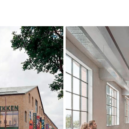
tilpasse og gjen
komplekset. Eksi
stålelementer og 
gjennom hele prosj
fabrikken fortsatt
fjernes under tra
som dekker, trap
tilføyelser integ
industrikomplekse
den tidligere fa
gjennom nye inng
Tidligere bakside
støtter kulturelle
mellom byen, par