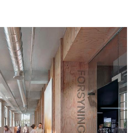
bruke så mye som mulig av det eksisterende
sterende betongkonstruksjoner, fasader,
industrielle overflater bevares og holdes synlige
ektet, slik at historien om den tidligere
 er til stede i det nye kulturhuset. Materialer som
nsformasjonen gjenbrukes direkte i prosjektet
per, veggkledninger og interiørelementer. Nye
reres skånsomt i det eksisterende
ts struktur og skala. Samtidig åpner prosjektet
brikken mot både byen og Rhododendronparken
anger, forbindelser og offentlige byrom.
arealer transformeres til inviterende uterom som
 aktiviteter, daglig bruk og nye forbindelser
ken og Fabrikken.