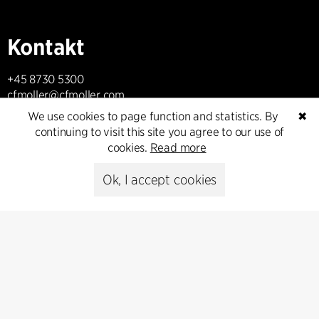
Kontakt
+45 8730 5300
cfmoller@cfmoller.com
We use cookies to page function and statistics. By
✖
C.F. Møller Danmark A/S
continuing to visit this site you agree to our use of
Europaplads 2, 11.
cookies.
Read more
8000 Aarhus C, Danmark
Ok, I accept cookies
Get in touch
Presse
Head of Communications
Peter Sikker Rasmussen