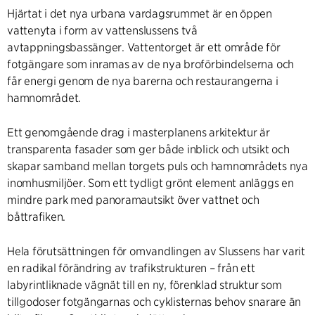
Hjärtat i det nya urbana vardagsrummet är en öppen
vattenyta i form av vattenslussens två
avtappningsbassänger. Vattentorget är ett område för
fotgängare som inramas av de nya broförbindelserna och
får energi genom de nya barerna och restaurangerna i
hamnområdet.
Ett genomgående drag i masterplanens arkitektur är
transparenta fasader som ger både inblick och utsikt och
skapar samband mellan torgets puls och hamnområdets nya
inomhusmiljöer. Som ett tydligt grönt element anläggs en
mindre park med panoramautsikt över vattnet och
båttrafiken.
Hela förutsättningen för omvandlingen av Slussens har varit
en radikal förändring av trafikstrukturen – från ett
labyrintliknade vägnät till en ny, förenklad struktur som
tillgodoser fotgängarnas och cyklisternas behov snarare än