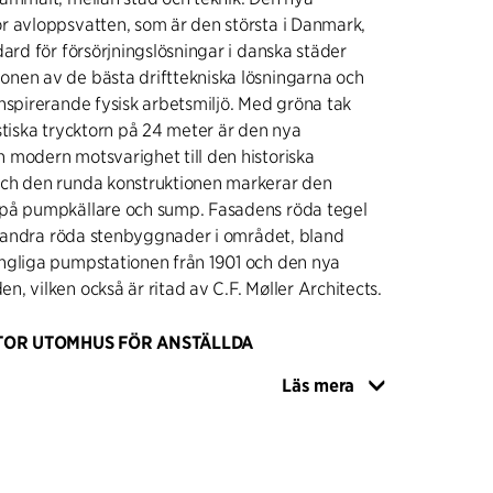
r avloppsvatten, som är den största i Danmark,
dard för försörjningslösningar i danska städer
nen av de bästa drifttekniska lösningarna och
nspirerande fysisk arbetsmiljö. Med gröna tak
stiska trycktorn på 24 meter är den nya
 modern motsvarighet till den historiska
ch den runda konstruktionen markerar den
på pumpkällare och sump. Fasadens röda tegel
ll andra röda stenbyggnader i området, bland
ngliga pumpstationen från 1901 och den nya
, vilken också är ritad av C.F. Møller Architects.
TOR UTOMHUS FÖR ANSTÄLLDA
mer 50 anställda som arbetar med hanteringen
Läs mera
 i Köpenhamn. Den uppfyller därför särskilda
nkta sågtandade tak och stora takfönster i