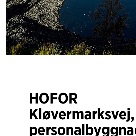
HOFOR
Kløvermarksvej,
personalbyggna