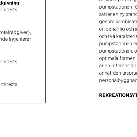
dgivning
pumpstationen fö
rchitects
sätter en ny stan
genom kombinatio
en behaglig och i
totalrådgiver),
och två karakteri
nde Ingeniører
pumpstationen en
pumpstationen, o
optimala formen 
rchitects
är en referens ti
annat den urspru
personalbyggnaden
rchitects
REKREATIONSY
Byggnaden inrym
av avloppsvatten
hygienkrav.
Byggnadens disti