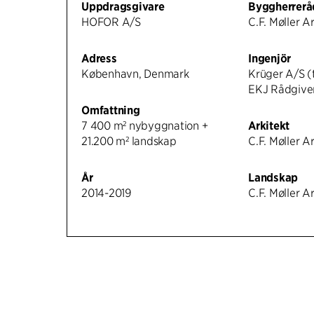
Uppdragsgivare
Byggherrerå
HOFOR A/S
C.F. Møller A
Adress
Ingenjör
København, Denmark
Krüger A/S (
EKJ Rådgive
Omfattning
7 400 m² nybyggnation +
Arkitekt
21.200 m² landskap
C.F. Møller A
År
Landskap
2014-2019
C.F. Møller A