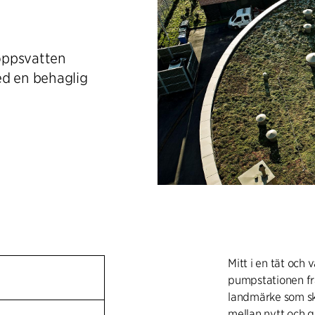
oppsvatten
ed en behaglig
Mitt i en tät och
pumpstationen frå
landmärke som sk
mellan nytt och 