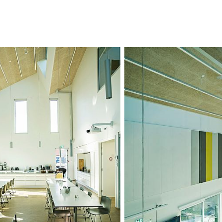
norrläge gör att
dagsljus utan at
bottenvåningen är
att undvika direk
söder och ger till
området mot nede
regnvattenlösnin
leds ner i tre run
vattenälskande t
Uppsamlingen av t
av områdets opera
rekreationsytor u
Detta minskar oc