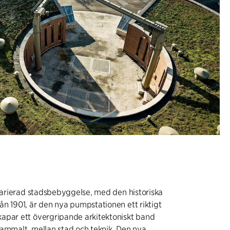
 varierad stadsbebyggelse, med den historiska
n 1901, är den nya pumpstationen ett riktigt
apar ett övergripande arkitektoniskt band
gammalt, mellan stad och teknik. Den nya