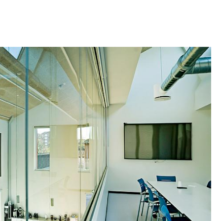
 första våningens omklädningsrum och gym får
t solvärmen kommer in i byggnaden. På
 arbetsplatserna vända åt öster och väster för
t solljus, medan en dubbelhög matsal vetter mot
gång till en liten trädgård. För att framtidssäkra
rbörd har det investerats i en innovativ
g, där regnvattnet från byggnadernas gröna tak
da försänkta bassänger, där särskilt
räskväxter och pilträd pryder området omkring.
ak- och ytvatten är tänkt att vara en central del
tiva och visuella profil, med bland annat
tomhus för de anställda i form av regnbäddar.
kså avsevärt anläggningens hårdlagda yta.