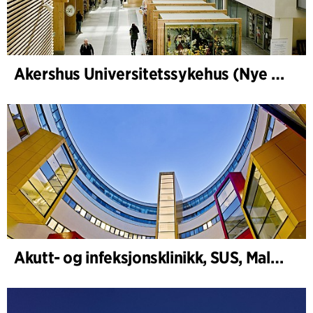
Akershus Universitetssykehus (Nye Ahus)
Akutt- og infeksjonsklinikk, SUS, Malmö