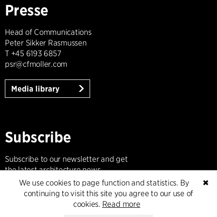
Presse
Head of Communications
Peter Sikker Rasmussen
T +45 6193 6857
psr@cfmoller.com
Media library
Subscribe
Subscribe to our newsletter and get
the latest architecture news.
We use cookies to page function and statistics. By
✖
continuing to visit this site you agree to our use of
Subscribe
cookies.
Read more