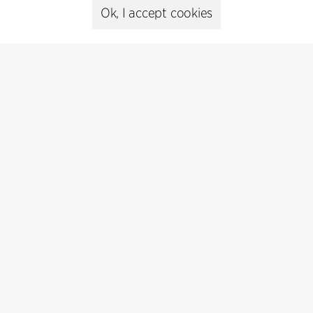
Ok, I accept cookies
Cookie policy
Data ethics policy
Privacy policy
Whistleblower