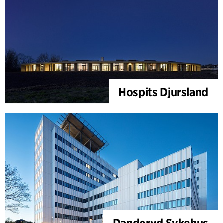
Hospits Djursland
Danderyd Sykehus