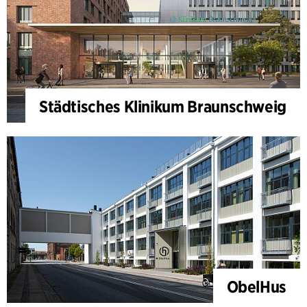
Städtisches Klinikum Braunschweig
ObelHus