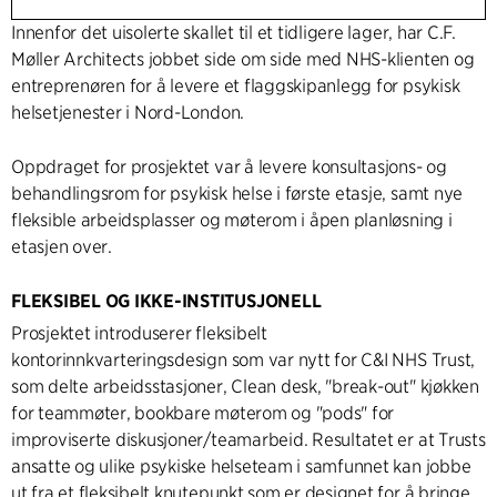
Innenfor det uisolerte skallet til et tidligere lager, har C.F.
Møller Architects jobbet side om side med NHS-klienten og
entreprenøren for å levere et flaggskipanlegg for psykisk
helsetjenester i Nord-London.
Oppdraget for prosjektet var å levere konsultasjons- og
behandlingsrom for psykisk helse i første etasje, samt nye
fleksible arbeidsplasser og møterom i åpen planløsning i
etasjen over.
FLEKSIBEL OG IKKE-INSTITUSJONELL
Prosjektet introduserer fleksibelt
kontorinnkvarteringsdesign som var nytt for C&I NHS Trust,
som delte arbeidsstasjoner, Clean desk, "break-out" kjøkken
for teammøter, bookbare møterom og "pods" for
improviserte diskusjoner/teamarbeid. Resultatet er at Trusts
ansatte og ulike psykiske helseteam i samfunnet kan jobbe
ut fra et fleksibelt knutepunkt som er designet for å bringe