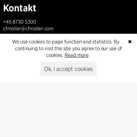
Kontakt
+45 8730 5300
cfmoller@cfmoller.com
We use cookies to page function and statistics. By
✖
C.F. Møller Danmark A/S
continuing to visit this site you agree to our use of
Europaplads 2, 11.
cookies.
Read more
8000 Aarhus C, Danmark
Ok, I accept cookies
Get in touch
Presse
Head of Communications
Peter Sikker Rasmussen
T +45 6193 6857
psr@cfmoller.com