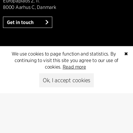
Europaplads 2, 11.
8000 Aarhus C, Danmark
Get in touch
Presse
We use cookies to page function and statistics. By
✖
continuing to visit this site you agree to our use of
Head of Communications
cookies.
Read more
Peter Sikker Rasmussen
T +45 6193 6857
Ok, I accept cookies
psr@cfmoller.com
Media library
Subscribe