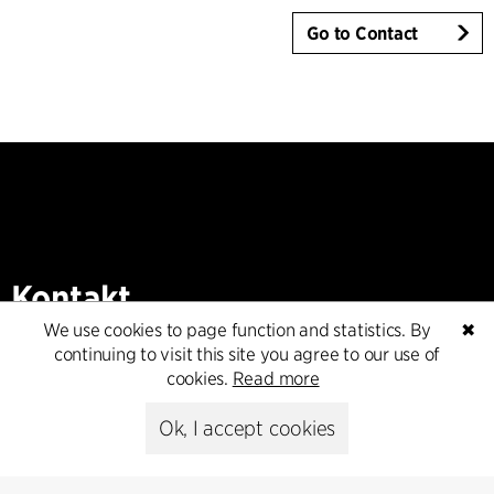
Go to Contact
Kontakt
We use cookies to page function and statistics. By
✖
+45 8730 5300
continuing to visit this site you agree to our use of
cfmoller@cfmoller.com
cookies.
Read more
C.F. Møller Danmark A/S
Ok, I accept cookies
Europaplads 2, 11.
8000 Aarhus C, Danmark