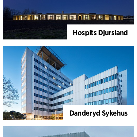
Hospits Djursland
Danderyd Sykehus