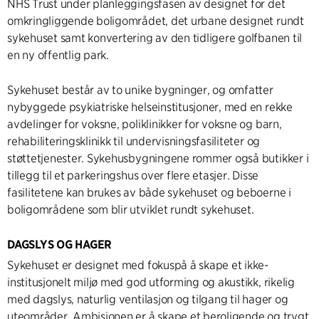
NHS Trust under planleggingsfasen av designet for det
omkringliggende boligområdet, det urbane designet rundt
sykehuset samt konvertering av den tidligere golfbanen til
en ny offentlig park.
Sykehuset består av to unike bygninger, og omfatter
nybyggede psykiatriske helseinstitusjoner, med en rekke
avdelinger for voksne, poliklinikker for voksne og barn,
rehabiliteringsklinikk til undervisningsfasiliteter og
støttetjenester. Sykehusbygningene rommer også butikker i
tillegg til et parkeringshus over flere etasjer. Disse
fasilitetene kan brukes av både sykehuset og beboerne i
boligområdene som blir utviklet rundt sykehuset.
DAGSLYS OG HAGER
Sykehuset er designet med fokuspå å skape et ikke-
institusjonelt miljø med god utforming og akustikk, rikelig
med dagslys, naturlig ventilasjon og tilgang til hager og
uteområder. Ambisjonen er å skape et beroligende og trygt