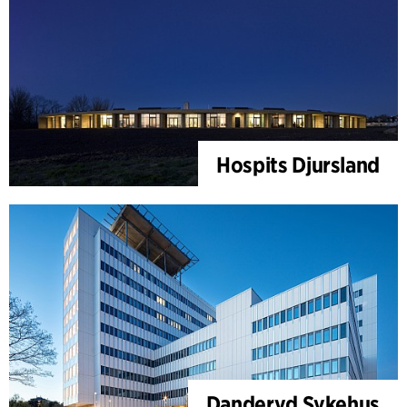
Hospits Djursland
Danderyd Sykehus