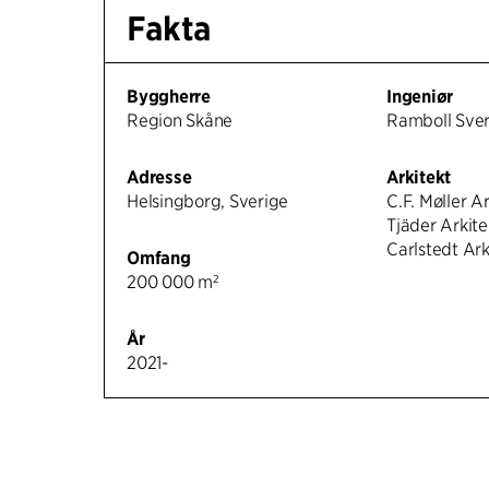
Fakta
Byggherre
Ingeniør
Region Skåne
Ramboll Sve
Adresse
Arkitekt
Helsingborg, Sverige
C.F. Møller A
Tjäder Arkit
Carlstedt Ar
Omfang
200 000 m²
År
2021-