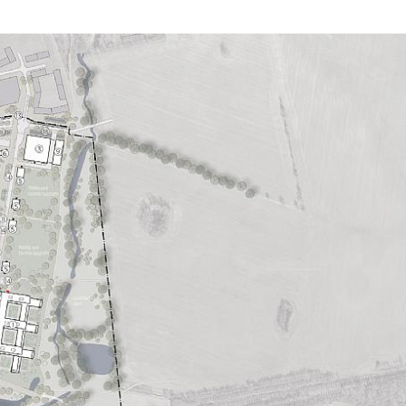
Prosjektet som hel
med en mulighets
detaljplan. Oppdr