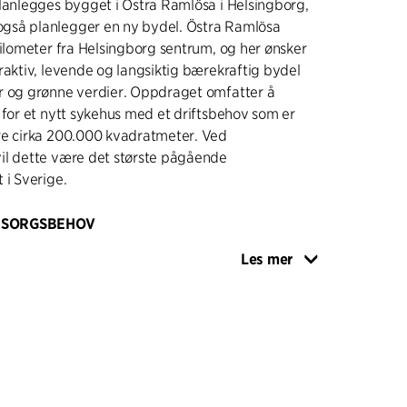
lanlegges bygget i Östra Ramlösa i Helsingborg,
så planlegger en ny bydel. Östra Ramlösa
kilometer fra Helsingborg sentrum, og her ønsker
raktiv, levende og langsiktig bærekraftig bydel
r og grønne verdier. Oppdraget omfatter å
 for et nytt sykehus med et driftsbehov som er
re cirka 200.000 kvadratmeter. Ved
il dette være det største pågående
 i Sverige.
MSORGSBEHOV
e, bærekraftig og fremtidssikkert sykehusområde
Les mer
hvor målet er forbedret omsorg og arbeidsmiljø,
mulighet til å vokse over tid, og et akuttsykehus
 møte fremtidens krav. Det nye sykehusområdet vil
ehus med psykiatri, høyteknologisk omsorg,
ikker, laboratoriemedisin, servicefunksjoner og
dministrasjon. Også nødvendig infrastruktur,
kken, samt park og natur.