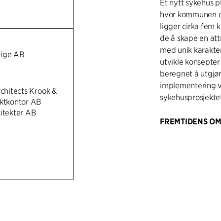
Et nytt sykehus p
hvor kommunen og
ligger cirka fem 
de å skape en att
med unik karakte
rige AB
utvikle konsepter
beregnet å utgjø
implementering v
rchitects Krook &
sykehusprosjektet
ektkontor AB
kitekter AB
FREMTIDENS O
Det er et modern
som planlegges, 
fleksibilitet med 
godt rustet til å
omfatte akuttsyk
sengeposter, klin
teknologi, samt a
over og under ba