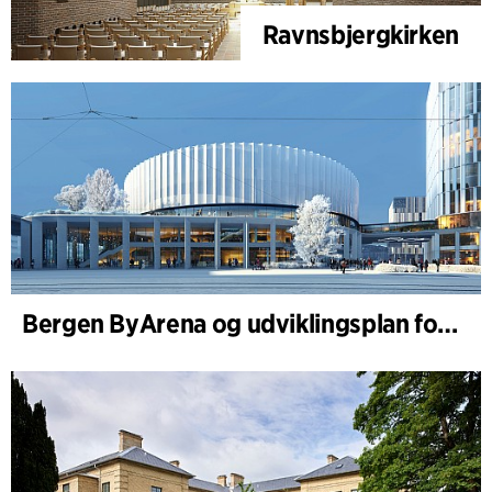
Ravnsbjergkirken
Bergen ByArena og udviklingsplan for Nygårdstangen