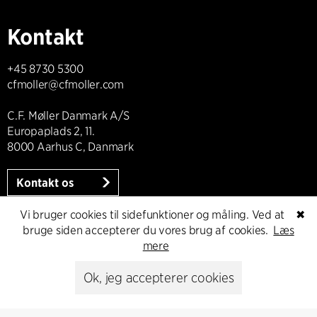
Kontakt
+45 8730 5300
cfmoller@cfmoller.com
C.F. Møller Danmark A/S
Europaplads 2, 11.
8000 Aarhus C, Danmark
Kontakt os
Vi bruger cookies til sidefunktioner og måling. Ved at
✖
bruge siden accepterer du vores brug af cookies.
Læs
mere
Presse
Ok, jeg accepterer cookies
Head of Communications
Peter Sikker Rasmussen
T +45 6193 6857