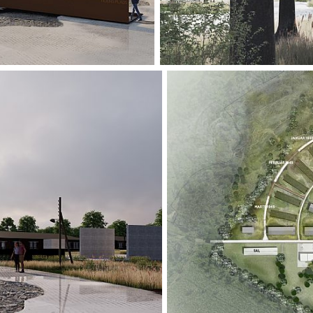
indbyder til ophol
Her, midt i natur
minderne og hist
Frøslevlejren, hv
mellem ude og in