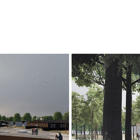
cortenstål, hvor 
Frøslevlejrens bar
fortolker lejrens
området.
Barakkerne, hvor
integreret del af 
forsamlinger samt
genstande fra lejr
HJERTET AF OM
Den vej, der opde
fange, fungerer 
museumsområdet,
cykelstien ligger
strækningen knytt
udendørs element
Plads giver muli