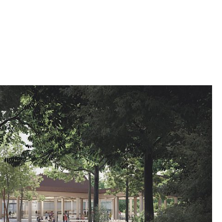
stålets rustne overflade symboliserer at
ske historie, er fortid. En aktiv tagflade, der
 hovedvagttårn, giver besøgende udsigt over hele
 fangerne boede, er restaureret og udgør en
museet. Barakkerne byder på faciliteter til
 udstillinger af fotografier, dokumenter og
ens historie.
RÅDET
lte lejren mellem tysk og dansk – vogter og
nu som gang- og cykelsti for besøgende i både
 plantagen og Hærvejen. For enden af gang- og
 ankomst- og trailcenteret. Halvejs på
er gang- og cykelstien sig til det mest centrale
 for museumsområdet: Tidens Plads. Tidens
gheder for events og mindehøjtideligheder, og