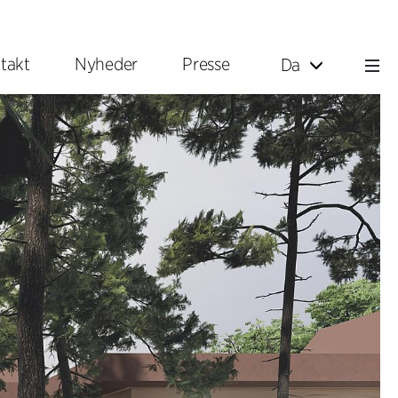
takt
Nyheder
Presse
Da