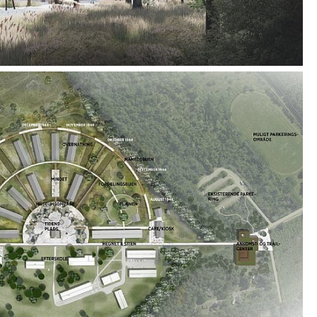
d og refleksion.
en, kan besøgende fordybe sig i tankerne,
orien i det fornyede museumsområde for
or natur og historie smelter sammen i et flow
de.