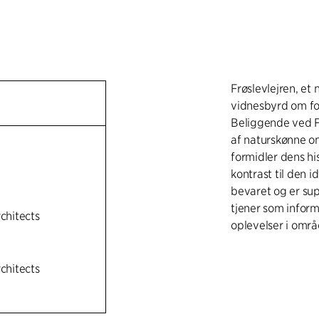
Frøslevlejren, et
vidnesbyrd om fo
Beliggende ved F
af naturskønne o
formidler dens his
kontrast til den 
bevaret og er sup
tjener som inform
rchitects
oplevelser i områ
Arkitekturen i v
rchitects
landskabet hvor 
mens det vilde na
udearealer. Udove