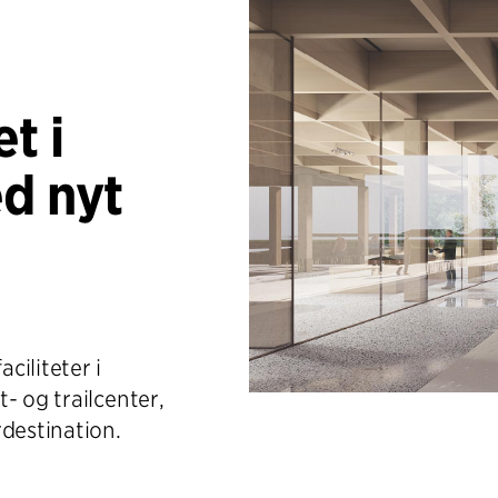
t i
d nyt
ciliteter i
- og trailcenter,
rdestination.