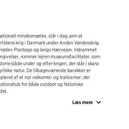
 nationalt mindesmærke, står i dag som et
rtidens krig i Danmark under Anden Verdenskrig.
røslev Plantage og langs Hærvejen, indrammet
mgivelser, rummer lejren museumsfaciliteter, som
torie både under og efter krigen, der står i skarp
idylliske natur. De tilbageværende barakker er
pleret af et nyt velkomst- og trailcenter, der
ationshub for både outdoor og historiske
det.
Læs mere
elkomst- og trailcenteret smelter sammen med
træsøjler gengiver træerne omkring bygningen,
turlandskab er trukket helt op til centerets
r træsøjler, består materialerne af beton og