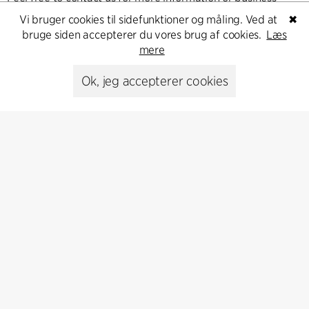
inquiries.
Vi bruger cookies til sidefunktioner og måling. Ved at
✖
bruge siden accepterer du vores brug af cookies.
Læs
mere
Go to Contact
Ok, jeg accepterer cookies
Kontakt
+45 8730 5300
cfmoller@cfmoller.com
C.F. Møller Danmark A/S
Europaplads 2, 11.