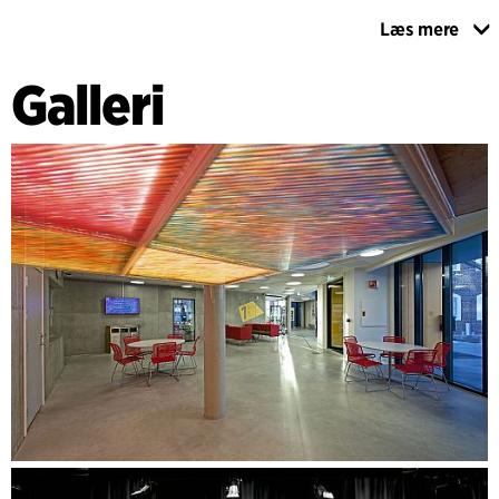
Læs mere
De eksisterende bygninger har fået en enkel og nøgtern
istandsættelse. Fængslet, som tidligere bestod af
Galleri
fængselsceller og en korridor med dobbelt loftshøjde,
rummer nu skolens reception, lærerkontorer og
mødelokaler. Nu rummer rådhuset blandt andet mediatek,
møderum og garderobe.