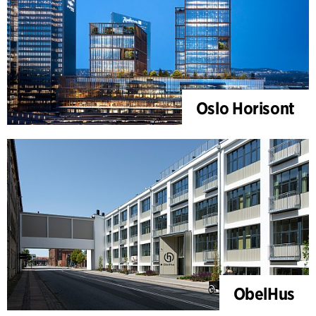
Oslo Horisont
ObelHus