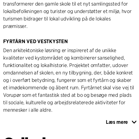
transformerer den gamle skole til et nyt samlingssted for
lokalbefolkningen og turister og understøtter et miljø, hvor
turismen bidrager til lokal udvikling på de lokales
præmisser.
FYRTÅRN VED VESTKYSTEN
Den arkitektoniske løsning er inspireret af de unikke
kvaliteter ved kystområdet og kombinerer sanselighed,
funktionalitet og lokalhistorie. Projektet omfatter, udover
omdannelsen af skolen, en ny tilbygning, der, både konkret
og i overført betydning, fungerer som et fyrtårn og skaber
et imødekommende og åbent rum. Fyrtårnet skal vise vej til
Vorupør som et fantastisk sted at bo og besøge med plads
til sociale, kulturelle og arbejdsrelaterede aktiviteter for
mennesker i alle aldre.
Læs mere
Tårnets ydre facade består af et transparant materiale, der
giver en unik belysning og inviterer himmellyset ind i