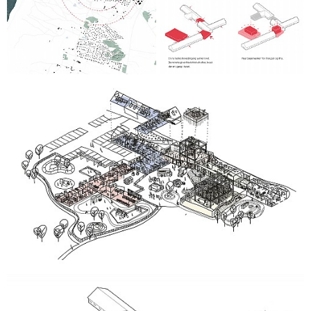
Projektet tilføjer således værdi til nærområdet ved at
revitalisere den gamle skole og skabe en multifunktionel,
tilgængelig og åben bygning, der kan berige både lokale og
besøgende.
Folkehuset VØ understøtter en række nationale og lokale
strategier for udvikling af bæredygtig vækst med et
balanceret møde mellem vækstskabende turisme og det
autentisk lokale.