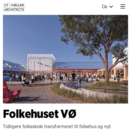
Da
Folkehuset VØ
Tidligere folkeskole transformeret til folkehus og nyt