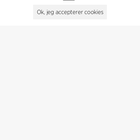
+45 8730 5300
Ok, jeg accepterer cookies
cfmoller@cfmoller.com
C.F. Møller Danmark A/S
Europaplads 2, 11.
8000 Aarhus C, Danmark
Kontakt os
Presse
Head of Communications
Peter Sikker Rasmussen
T +45 6193 6857
psr@cfmoller.com
Media library