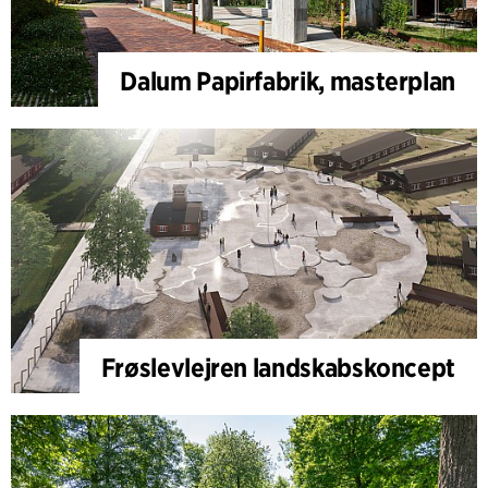
Dalum Papirfabrik, masterplan
Frøslevlejren landskabskoncept