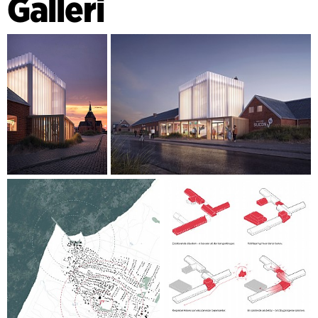
Galleri
bygningen i et højt atriumrum. Rummet kan bruges til
forskellige aktiviteter, såsom kunstudstillinger og kulturelle
arrangementer. Indenfor fører til en udsigtsplatform på
toppen med panoramaudsigt over Nationalpark Thy. Den
kunstneriske detalje i brugen af translucent materiale og
lysindfald bidrager til bygningens unikke æstetik og
symbolik som et fyrtårn.
ÆGTE FOLKEHUS
Folkehuset VØ er skabt med stor inddragelse af byens
borgere, brugere og turisme og øvrige erhverv. Der er
blevet afholdt borgermøder og workshops med
interessenterne for at sikre, at projektet afspejler
lokalområdets behov og ønsker. Det har skabt en stærk
forankring og bred opbakning i lokalsamfundet til projektet,
der bygger videre på de eksisterende kvaliteter og sikrer at
fællesskab og netværk kan udfolde sig på kryds og tværs af
brugerne.