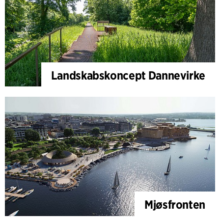
Landskabskoncept Dannevirke
Mjøsfronten