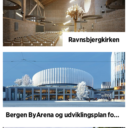
Ravnsbjergkirken
Bergen ByArena og udviklingsplan for Nygårdstangen