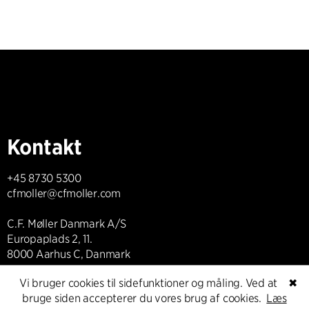
Kontakt
+45 8730 5300
cfmoller@cfmoller.com
C.F. Møller Danmark A/S
Europaplads 2, 11.
8000 Aarhus C, Danmark
Vi bruger cookies til sidefunktioner og måling. Ved at
✖
Kontakt os
bruge siden accepterer du vores brug af cookies.
Læs