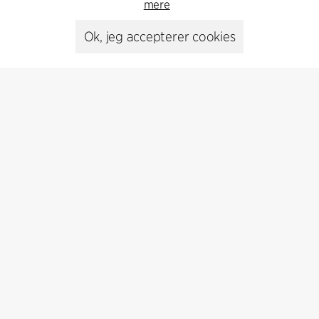
mere
Ok, jeg accepterer cookies
Presse
Head of Communications
Peter Sikker Rasmussen
T +45 6193 6857
psr@cfmoller.com
Media library
Abonnér
Abonnér på vores nyhedsbrev og få de seneste
arkitekturnyheder