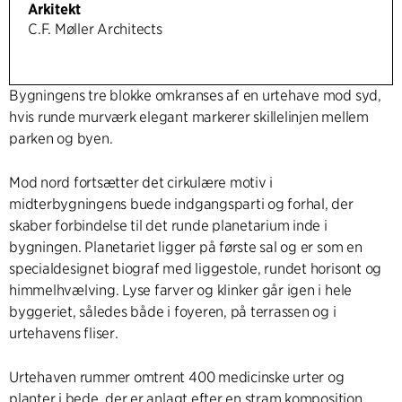
Arkitekt
C.F. Møller Architects
Bygningens tre blokke omkranses af en urtehave mod syd,
hvis runde murværk elegant markerer skillelinjen mellem
parken og byen.
Mod nord fortsætter det cirkulære motiv i
midterbygningens buede indgangsparti og forhal, der
skaber forbindelse til det runde planetarium inde i
bygningen. Planetariet ligger på første sal og er som en
specialdesignet biograf med liggestole, rundet horisont og
himmelhvælving. Lyse farver og klinker går igen i hele
byggeriet, således både i foyeren, på terrassen og i
urtehavens fliser.
Urtehaven rummer omtrent 400 medicinske urter og
planter i bede, der er anlagt efter en stram komposition