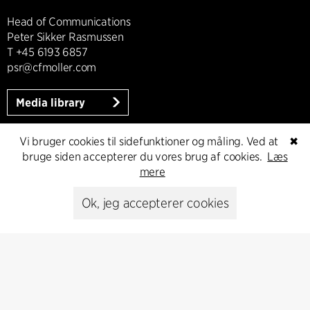
Head of Communications
Peter Sikker Rasmussen
T +45 6193 6857
psr@cfmoller.com
Media library
Vi bruger cookies til sidefunktioner og måling. Ved at
✖
bruge siden accepterer du vores brug af cookies.
Læs
Abonnér
mere
Ok, jeg accepterer cookies
Abonnér på vores nyhedsbrev og få de seneste
arkitekturnyheder
Abonnér