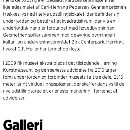
mens de to øvrige er beklædt med blå keramiske fliser
ligeledes malet af Carl-Henning Pedersen. Gennem prismen
trækkes lys ned i selve udstillingslokalet, der befinder sig
under jorden og består af et kvadratisk rum, der via en
underjordisk gang er forbundet med hovedbygningen.
Geometrien spiller sammen med de øvrige bygninger i
kultur- og undervisningsområdet Birk Centerpark, Herning,
hvoraf C.F. Møller har tegnet de fleste.
I 2009 fik museet ekstra plads i det tilstødende Herning
Kunstmuseum, og den seneste udvidelse fra 2015 tager
form under jorden og forbinder museets i alt tre dele. Et 15
meter langt vindue i græsplænen, der skaffer dagslys til de
nye udstillingsarealer, er eneste markering i terrænet af
udvidelsen.
Galleri