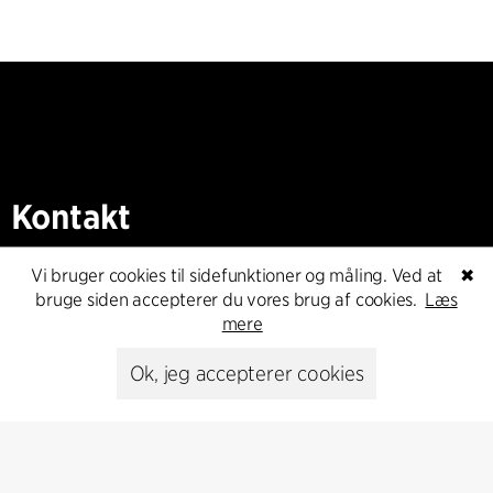
Kontakt
+45 8730 5300
Vi bruger cookies til sidefunktioner og måling. Ved at
✖
cfmoller@cfmoller.com
bruge siden accepterer du vores brug af cookies.
Læs
mere
C.F. Møller Danmark A/S
Europaplads 2, 11.
Ok, jeg accepterer cookies
8000 Aarhus C, Danmark
Kontakt os