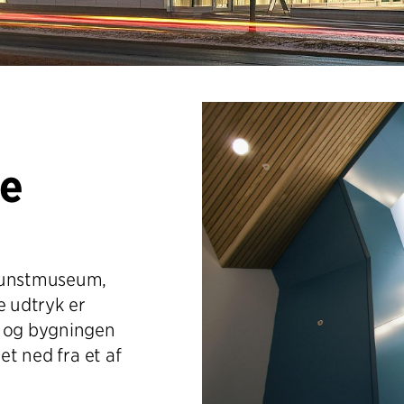
ne
 Kunstmuseum,
e udtryk er
e og bygningen
et ned fra et af