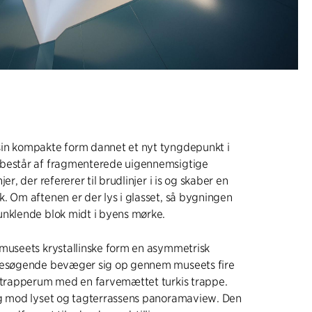
in kompakte form dannet et nyt tyngdepunkt i
består af fragmenterede uigennemsigtige
jer, der refererer til brudlinjer i is og skaber en
. Om aftenen er der lys i glasset, så bygningen
unklende blok midt i byens mørke.
 museets krystallinske form en asymmetrisk
besøgende bevæger sig op gennem museets fire
t trapperum med en farvemættet turkis trappe.
ig mod lyset og tagterrassens panoramaview. Den