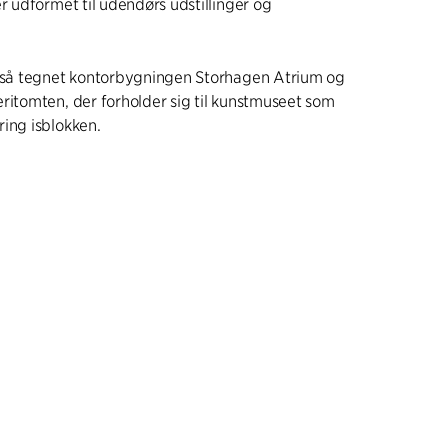
er udformet til udendørs udstillinger og
også tegnet kontorbygningen Storhagen Atrium og
ritomten, der forholder sig til kunstmuseet som
ing isblokken.