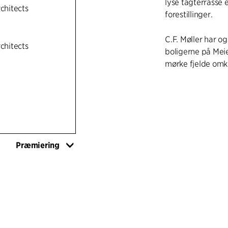
lyse tagterrasse 
rchitects
forestillinger.
C.F. Møller har 
rchitects
boligerne på Meie
mørke fjelde omkr
Præmiering