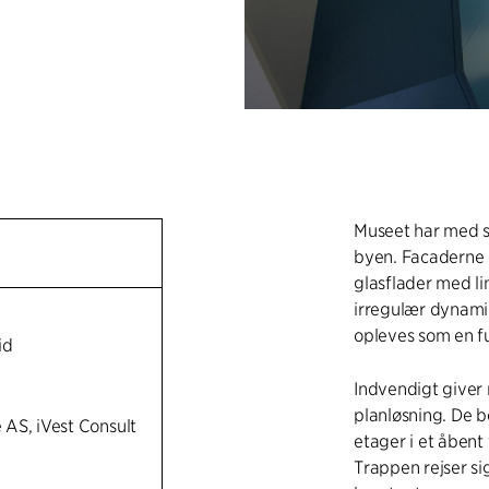
Museet har med s
byen. Facaderne 
glasflader med lin
irregulær dynamik
opleves som en f
id
Indvendigt giver
planløsning. De 
AS, iVest Consult
etager i et åben
Trappen rejser s