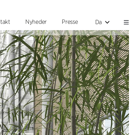
takt
Nyheder
Presse
Da