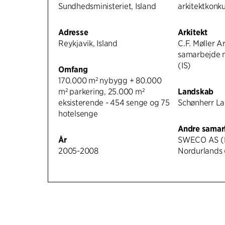
Sundhedsministeriet, Island
arkitektkonk
Adresse
Arkitekt
Reykjavik, Island
C.F. Møller Ar
samarbejde m
(IS)
Omfang
170.000 m² nybygg + 80.000
m² parkering, 25.000 m²
Landskab
eksisterende - 454 senge og 75
Schønherr L
hotelsenge
Andre samar
År
SWECO AS (N
2005-2008
Nordurlands 