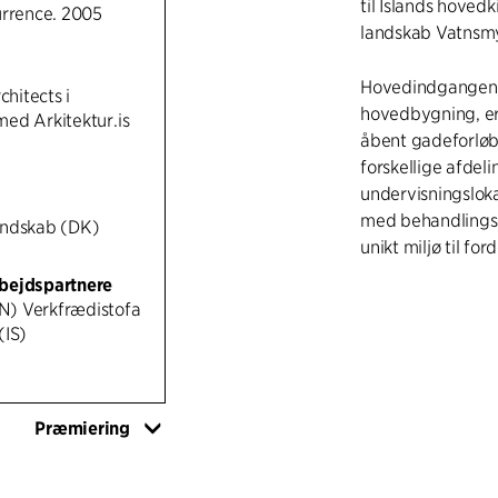
til Islands hovedk
urrence. 2005
landskab Vatnsmy
Hovedindgangen, s
chitects i
hovedbygning, er
ed Arkitektur.is
åbent gadeforløb
forskellige afdel
undervisningsloka
med behandlingsb
andskab (DK)
unikt miljø til fo
bejdspartnere
) Verkfrædistofa
(IS)
Præmiering