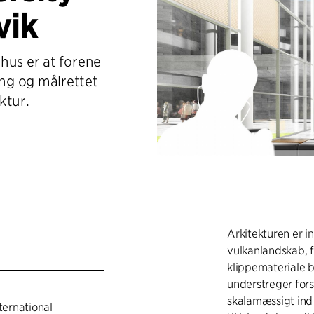
vik
hus er at forene
ng og målrettet
ktur.
Arkitekturen er i
vulkanlandskab, f
klippemateriale b
understreger fors
skalamæssigt ind 
nternational