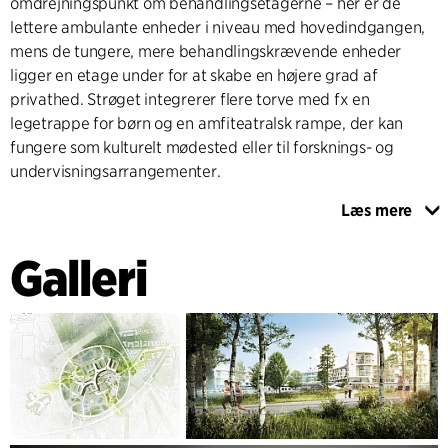
omdrejningspunkt om behandlingsetagerne – her er de
lettere ambulante enheder i niveau med hovedindgangen,
mens de tungere, mere behandlingskrævende enheder
ligger en etage under for at skabe en højere grad af
privathed. Strøget integrerer flere torve med fx en
legetrappe for børn og en amfiteatralsk rampe, der kan
fungere som kulturelt mødested eller til forsknings- og
undervisningsarrangementer.
Læs mere
Sygehusets kompakte indretning sikrer højeste
funktionalitet for medarbejderne, effektiv logistik og korte
Galleri
arbejdsgange. Fokus på gode flows for medarbejdere sikrer
mere tid til patienter og pårørende. Opbygningen inde,
med hovedstrøget og lodrette forbindelser op til
sengebygningerne, er logisk, klar og overskuelig, så alle kan
finde rundt og føle sig trygge og velkomne.
Alle ene-sengestuer har fuld udsigt over landskabet fra
sygesengen, og hver stue har fokus på en stemning af