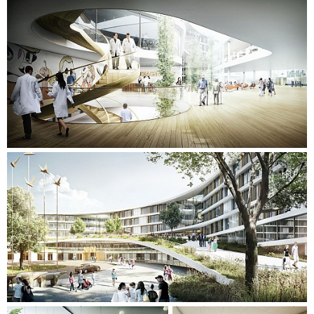
hjemlighed med varme materialer, fx træ, der mest af alt
minder én om et rart hotelværelse.