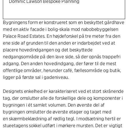
Dominic Lawson Bespoke Planning
Bygningens form er konstrueret som en beskyttet gårdhave
med en aktiv facade i bolig-skala mod nabobebyggelsen
Palace Road Estates. En højdeforskel på tre meter fra den
ene side af grunden til den anden er indarbejdet ved at
placere hovedindgangen og det beskyttede
nedgangsområde på den lave side, så der opnås trappefri
adgang. Den anden hovedindgang, der fører til de mest
offentlige områder, herunder café, fællesområde og butik,
ligger på første sal i gadeniveau.
Designets enkelhed er karakteriseret ved et stort skrånende
tag, der omslutter alle de forskellige dele og komponenter i
bygningen i ét samlet volumen. Den øverste del af
bygningen omslutter de øverste etager og taget med
en skærmbeklædning af rødlig tegl. I modsætning hertil er
stueetagens sokkel udført i mørkere mursten. Det er vigtigt