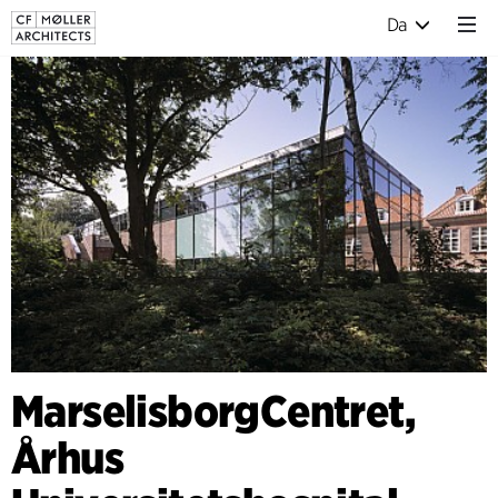
Da
MarselisborgCentret,
Århus