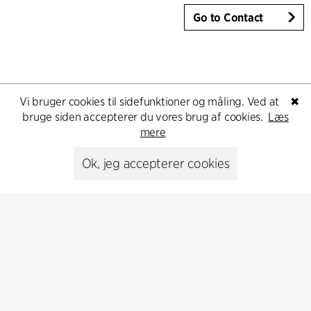
Go to Contact
Vi bruger cookies til sidefunktioner og måling. Ved at
✖
bruge siden accepterer du vores brug af cookies.
Læs
mere
Ok, jeg accepterer cookies
Kontakt
+45 8730 5300
cfmoller@cfmoller.com
C.F. Møller Danmark A/S
Europaplads 2, 11.
8000 Aarhus C, Danmark