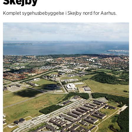
Skejby
Komplet sygehusbebyggelse i Skejby nord for Aarhus.