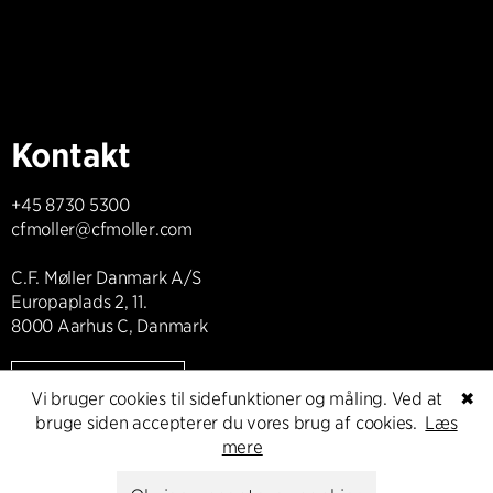
Kontakt
+45 8730 5300
cfmoller@cfmoller.com
C.F. Møller Danmark A/S
Europaplads 2, 11.
8000 Aarhus C, Danmark
Kontakt os
Vi bruger cookies til sidefunktioner og måling. Ved at
✖
bruge siden accepterer du vores brug af cookies.
Læs
mere
Presse