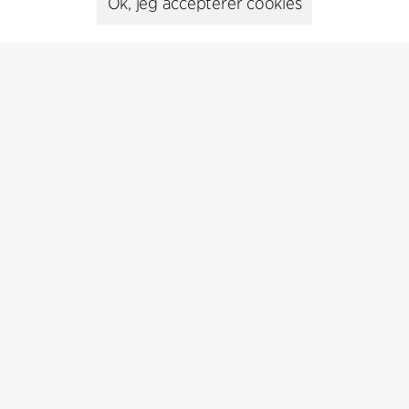
Ok, jeg accepterer cookies
Head of Communications
Peter Sikker Rasmussen
T +45 6193 6857
psr@cfmoller.com
Media library
Abonnér
Abonnér på vores nyhedsbrev og få de seneste
arkitekturnyheder
Abonnér