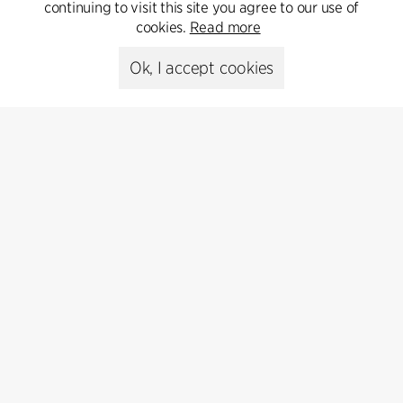
continuing to visit this site you agree to our use of
Go to Contact
cookies.
Read more
Ok, I accept cookies
Kontakt
+45 8730 5300
cfmoller@cfmoller.com
C.F. Møller Danmark A/S
Europaplads 2, 11.
8000 Aarhus C, Danmark