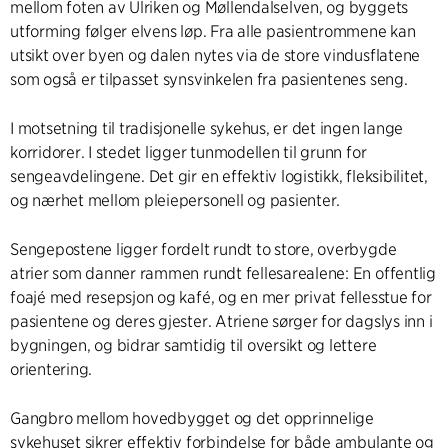
mellom foten av Ulriken og Møllendalselven, og byggets
utforming følger elvens løp. Fra alle pasientrommene kan
utsikt over byen og dalen nytes via de store vindusflatene
som også er tilpasset synsvinkelen fra pasientenes seng.
I motsetning til tradisjonelle sykehus, er det ingen lange
korridorer. I stedet ligger tunmodellen til grunn for
sengeavdelingene. Det gir en effektiv logistikk, fleksibilitet,
og nærhet mellom pleiepersonell og pasienter.
Sengepostene ligger fordelt rundt to store, overbygde
atrier som danner rammen rundt fellesarealene: En offentlig
foajé med resepsjon og kafé, og en mer privat fellesstue for
pasientene og deres gjester. Atriene sørger for dagslys inn i
bygningen, og bidrar samtidig til oversikt og lettere
orientering.
Gangbro mellom hovedbygget og det opprinnelige
sykehuset sikrer effektiv forbindelse for både ambulante og