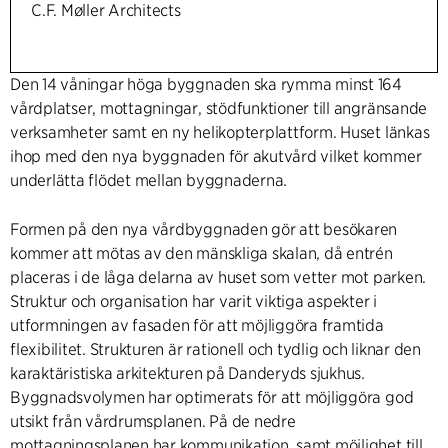
C.F. Møller Architects
Den 14 våningar höga byggnaden ska rymma minst 164
vårdplatser, mottagningar, stödfunktioner till angränsande
verksamheter samt en ny helikopterplattform. Huset länkas
ihop med den nya byggnaden för akutvård vilket kommer
underlätta flödet mellan byggnaderna.
Formen på den nya vårdbyggnaden gör att besökaren
kommer att mötas av den mänskliga skalan, då entrén
placeras i de låga delarna av huset som vetter mot parken.
Struktur och organisation har varit viktiga aspekter i
utformningen av fasaden för att möjliggöra framtida
flexibilitet. Strukturen är rationell och tydlig och liknar den
karaktäristiska arkitekturen på Danderyds sjukhus.
Byggnadsvolymen har optimerats för att möjliggöra god
utsikt från vårdrumsplanen. På de nedre
mottagningsplanen har kommunikation, samt möjlighet till