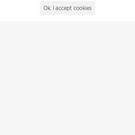
cfmoller@cfmoller.com
Ok, I accept cookies
C.F. Møller Danmark A/S
Europaplads 2, 11.
8000 Aarhus C, Danmark
Get in touch
Presse
Head of Communications
Peter Sikker Rasmussen
T +45 6193 6857
psr@cfmoller.com
Media library