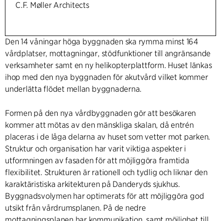
C.F. Møller Architects
Den 14 våningar höga byggnaden ska rymma minst 164
vårdplatser, mottagningar, stödfunktioner till angränsande
verksamheter samt en ny helikopterplattform. Huset länkas
ihop med den nya byggnaden för akutvård vilket kommer
underlätta flödet mellan byggnaderna.
Formen på den nya vårdbyggnaden gör att besökaren
kommer att mötas av den mänskliga skalan, då entrén
placeras i de låga delarna av huset som vetter mot parken.
Struktur och organisation har varit viktiga aspekter i
utformningen av fasaden för att möjliggöra framtida
flexibilitet. Strukturen är rationell och tydlig och liknar den
karaktäristiska arkitekturen på Danderyds sjukhus.
Byggnadsvolymen har optimerats för att möjliggöra god
utsikt från vårdrumsplanen. På de nedre
mottagningsplanen har kommunikation, samt möjlighet till