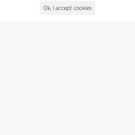
cfmoller@cfmoller.com
Ok, I accept cookies
C.F. Møller Danmark A/S
Europaplads 2, 11.
8000 Aarhus C, Danmark
Get in touch
Presse
Head of Communications
Peter Sikker Rasmussen
T +45 6193 6857
psr@cfmoller.com
Media library