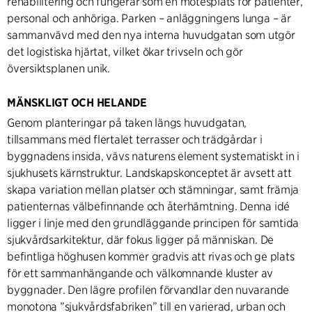
rehabilitering och fungerar som en mötesplats för patienter,
personal och anhöriga. Parken – anläggningens lunga – är
sammanvävd med den nya interna huvudgatan som utgör
det logistiska hjärtat, vilket ökar trivseln och gör
översiktsplanen unik.
MÄNSKLIGT OCH HELANDE
Genom planteringar på taken längs huvudgatan,
tillsammans med flertalet terrasser och trädgårdar i
byggnadens insida, vävs naturens element systematiskt in i
sjukhusets kärnstruktur. Landskapskonceptet är avsett att
skapa variation mellan platser och stämningar, samt främja
patienternas välbefinnande och återhämtning. Denna idé
ligger i linje med den grundläggande principen för samtida
sjukvårdsarkitektur, där fokus ligger på människan. De
befintliga höghusen kommer gradvis att rivas och ge plats
för ett sammanhängande och välkomnande kluster av
byggnader. Den lägre profilen förvandlar den nuvarande
monotona ”sjukvårdsfabriken” till en varierad, urban och