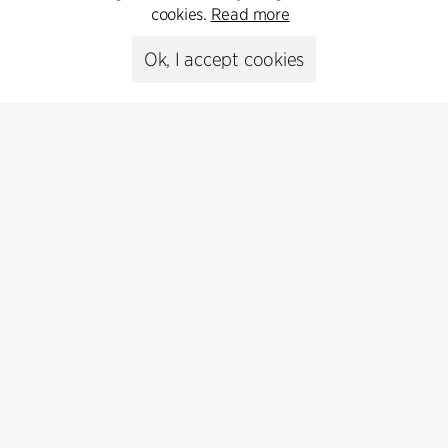
cookies.
Read more
Ok, I accept cookies
Kontakt
+45 8730 5300
cfmoller@cfmoller.com
C.F. Møller Danmark A/S
Europaplads 2, 11.
8000 Aarhus C, Danmark
Get in touch