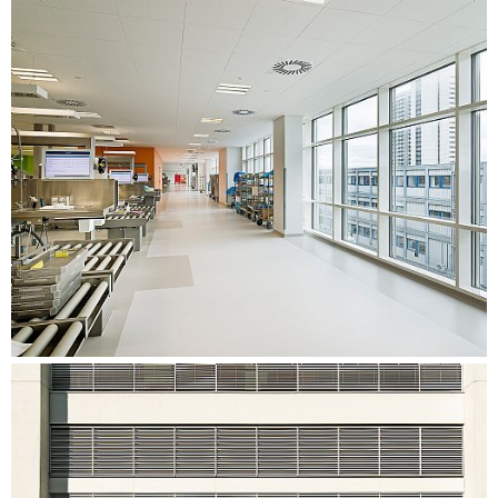
ut med transparent fasad i form av ett
glas-/aluminiumfasadsystem på de båda nedersta
våningarna och ett stängt fasadsystem i form av lätta
sandwichelement på den översta våningen, där tekniken är
placerad. Framför fasadsystemen finns solskydd.