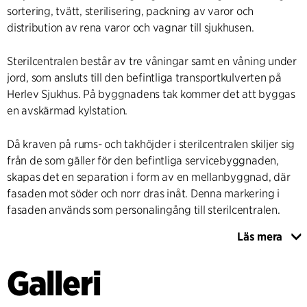
sortering, tvätt, sterilisering, packning av varor och
distribution av rena varor och vagnar till sjukhusen.
Sterilcentralen består av tre våningar samt en våning under
jord, som ansluts till den befintliga transportkulverten på
Herlev Sjukhus. På byggnadens tak kommer det att byggas
en avskärmad kylstation.
Då kraven på rums- och takhöjder i sterilcentralen skiljer sig
från de som gäller för den befintliga servicebyggnaden,
skapas det en separation i form av en mellanbyggnad, där
fasaden mot söder och norr dras inåt. Denna markering i
fasaden används som personalingång till sterilcentralen.
Läs mera
Fasaderna bevarar uttrycket från den befintliga
servicebyggnaden med den upphöjda basen, de
Galleri
horisontella banden som utgör våningsplansseparationer,
och de lodräta fasadmarkeringarna. Där emellan fyller man