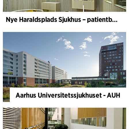
Nye Haraldsplads Sjukhus – patientbyggnad
Aarhus Universitetssjukhuset - AUH