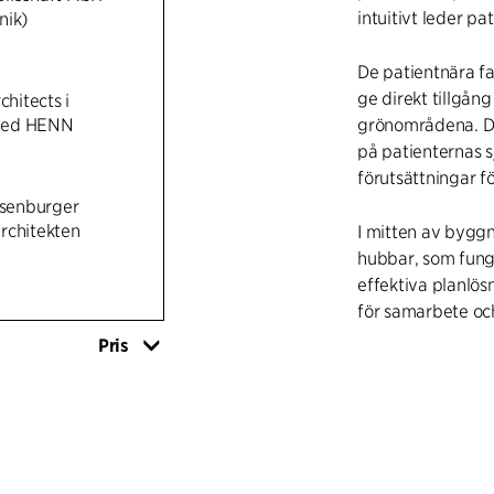
intuitivt leder pa
nik)
De patientnära fa
ge direkt tillgån
chitects i
med HENN
grönområdena. Dags
på patienternas s
förutsättningar f
senburger
rchitekten
I mitten av bygg
hubbar, som fung
effektiva planlös
för samarbete o
Pris