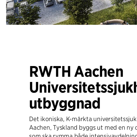
RWTH Aachen
Universitetssjuk
utbyggnad
Det ikoniska, K-märkta universitetssj
Aachen, Tyskland byggs ut med en ny 
som ska rymma både intensivavdelning