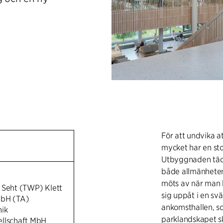
För att undvika a
mycket har en sto
Utbyggnaden täck
både allmänheten 
möts av när man 
 Seht (TWP) Klett
sig uppåt i en sv
mbH (TA)
ankomsthallen, s
nik
parklandskapet s
llschaft MbH