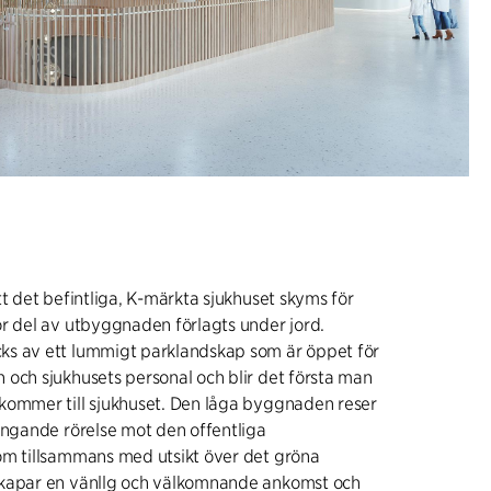
tt det befintliga, K-märkta sjukhuset skyms för
r del av utbyggnaden förlagts under jord.
s av ett lummigt parklandskap som är öppet för
och sjukhusets personal och blir det första man
kommer till sjukhuset. Den låga byggnaden reser
ängande rörelse mot den offentliga
om tillsammans med utsikt över det gröna
kapar en vänllg och välkomnande ankomst och