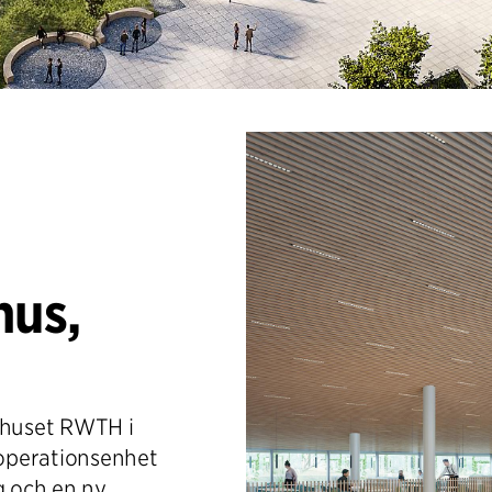
hus,
ukhuset RWTH i
operationsenhet
 och en ny