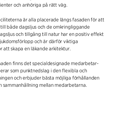
tienter och anhöriga på rätt väg.
ciliteterna är alla placerade längs fasaden för att
g till både dagsljus och de omkringliggande
ljus och tillgång till natur har en positiv effekt
jukdomsförlopp och är därför viktiga
ör att skapa en läkande arkitektur.
naden finns det specialdesignade medarbetar-
erar som punktnedslag i den flexibla och
ningen och erbjuder bästa möjliga förhållanden
ch sammanhållning mellan medarbetarna.